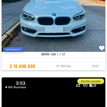
AUTOMATICO
BMW 118
1.5 AT
$ 14.990.000
87.000 Km
2018
RECIÉN LLEGADO