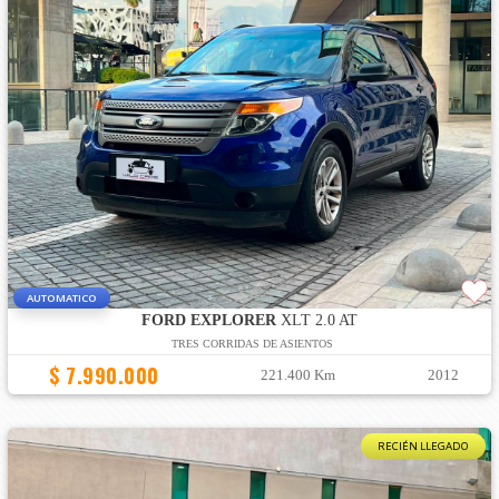
AUTOMATICO
FORD EXPLORER
XLT 2.0 AT
TRES CORRIDAS DE ASIENTOS
$ 7.990.000
221.400 Km
2012
RECIÉN LLEGADO