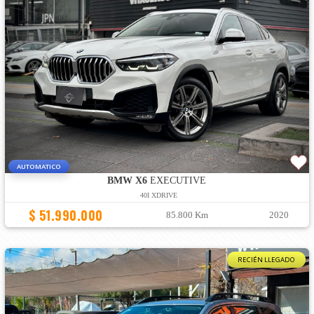
AUTOMATICO
BMW X6
EXECUTIVE
40I XDRIVE
$ 51.990.000
85.800 Km
2020
RECIÉN LLEGADO