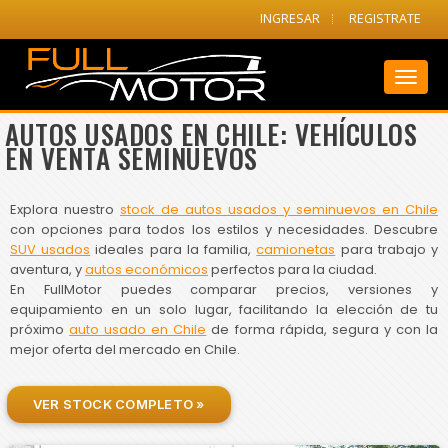
INGRESAR
REGISTRATE
Toggl
naviga
AUTOS USADOS EN CHILE: VEHÍCULOS
EN VENTA SEMINUEVOS
Explora nuestro
stock de autos usados y seminuevos en Chile
con opciones para todos los estilos y necesidades. Descubre
SUV usados
ideales para la familia,
camionetas
para trabajo y
aventura, y
autos económicos
perfectos para la ciudad.
En FullMotor puedes comparar precios, versiones y
equipamiento en un solo lugar, facilitando la elección de tu
próximo
auto usado en Chile
de forma rápida, segura y con la
mejor oferta del mercado en Chile.
VER STOCK COMPLETO »