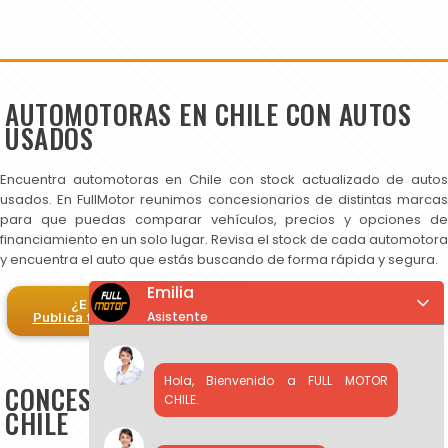
AUTOMOTORAS EN CHILE CON AUTOS
USADOS
Encuentra automotoras en Chile con stock actualizado de autos
usados. En FullMotor reunimos concesionarios de distintas marcas
para que puedas comparar vehículos, precios y opciones de
financiamiento en un solo lugar. Revisa el stock de cada automotora
y encuentra el auto que estás buscando de forma rápida y segura.
Emilia
¿Eres automotora?
Asistente
Publica tus autos en FullMotor
Hola, Bienvenido a FULL MOTOR
CONCESIONARIOS DE AUTOS USADOS EN
CHILE.
CHILE