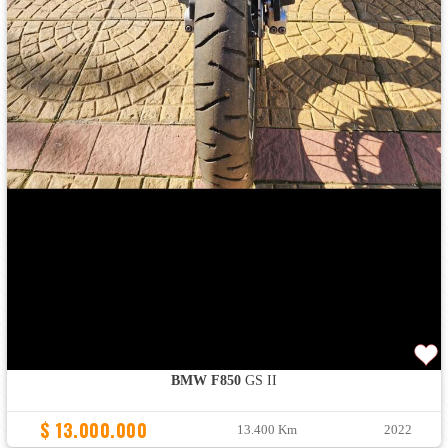
BMW F850
GS II
$ 13.000.000
13.400 Km
2022