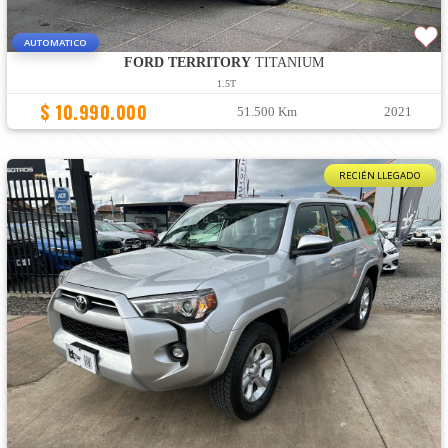
AUTOMATICO
FORD TERRITORY
TITANIUM
1.5T
$ 10.990.000
51.500 Km
2021
RECIÉN LLEGADO