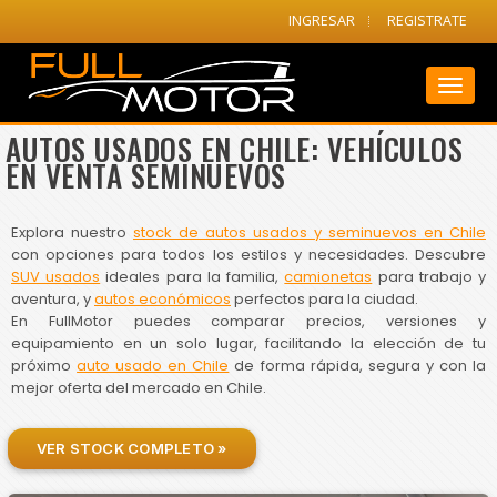
INGRESAR
REGISTRATE
Toggl
naviga
AUTOS USADOS EN CHILE: VEHÍCULOS
EN VENTA SEMINUEVOS
Explora nuestro
stock de autos usados y seminuevos en Chile
con opciones para todos los estilos y necesidades. Descubre
SUV usados
ideales para la familia,
camionetas
para trabajo y
aventura, y
autos económicos
perfectos para la ciudad.
En FullMotor puedes comparar precios, versiones y
equipamiento en un solo lugar, facilitando la elección de tu
próximo
auto usado en Chile
de forma rápida, segura y con la
mejor oferta del mercado en Chile.
VER STOCK COMPLETO »