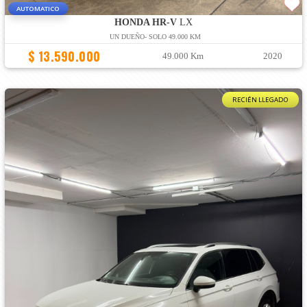
AUTOMATICO
HONDA HR-V
LX
UN DUEÑO- SOLO 49.000 KM
$ 13.590.000
49.000 Km
2020
RECIÉN LLEGADO