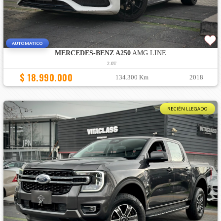
AUTOMATICO
MERCEDES-BENZ A250
AMG LINE
2.0T
$ 18.990.000
134.300 Km
2018
RECIÉN LLEGADO