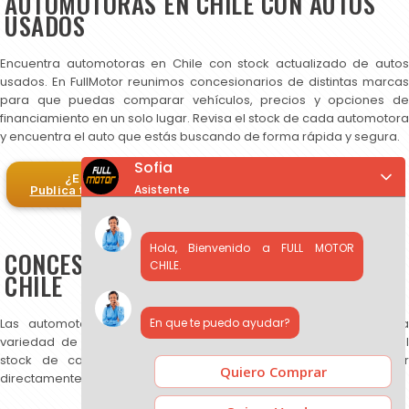
AUTOMOTORAS EN CHILE CON AUTOS
USADOS
Encuentra automotoras en Chile con stock actualizado de autos
usados. En FullMotor reunimos concesionarios de distintas marcas
para que puedas comparar vehículos, precios y opciones de
financiamiento en un solo lugar. Revisa el stock de cada automotora
y encuentra el auto que estás buscando de forma rápida y segura.
Sofia
¿Eres automotora?
Asistente
Publica tus autos en FullMotor
Hola, Bienvenido a FULL MOTOR
CONCESIONARIOS DE AUTOS USADOS EN
CHILE.
CHILE
En que te puedo ayudar?
Las automotoras publicadas en FullMotor ofrecen una amplia
variedad de autos usados, SUV y camionetas. Puedes revisar el
stock de cada concesionario, comparar precios y contactar
Quiero Comprar
directamente para más información.