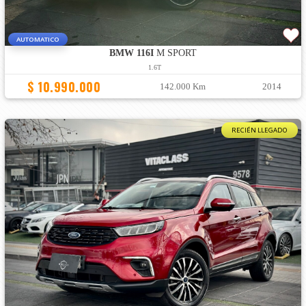
AUTOMATICO
BMW 116I
M SPORT
1.6T
$ 10.990.000
142.000 Km
2014
RECIÉN LLEGADO