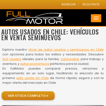
INGRESAR
REGISTRATE
Toggl
naviga
AUTOS USADOS EN CHILE: VEHÍCULOS
EN VENTA SEMINUEVOS
Explora nuestro
stock de autos usados y seminuevos en Chile
con opciones para todos los estilos y necesidades. Descubre
SUV usados
ideales para la familia,
camionetas
para trabajo y
aventura, y
autos económicos
perfectos para la ciudad.
En FullMotor puedes comparar precios, versiones y
equipamiento en un solo lugar, facilitando la elección de tu
próximo
auto usado en Chile
de forma rápida, segura y con la
mejor oferta del mercado en Chile.
VER STOCK COMPLETO »