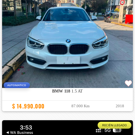
AUTOMATICO
BMW 118
1.5 AT
$ 14.990.000
87.000 Km
2018
RECIÉN LLEGADO