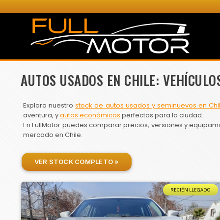
AUTOS USADOS EN CHILE: VEHÍCULO
Explora nuestro
stock de autos usados y seminuevos en Chi
aventura, y
autos económicos
perfectos para la ciudad.
En FullMotor puedes comparar precios, versiones y equipamien
mercado en Chile.
VER STOCK COMPLETO »
RECIÉN LLEGADO