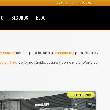
INGRESAR
REGISTRATE
TO
SEGUROS
BLOG
V usados
ideales para la familia,
camionetas
para trabajo y
do en Chile
de forma rápida, segura y con la mejor oferta del
RECIÉN LLEGADO