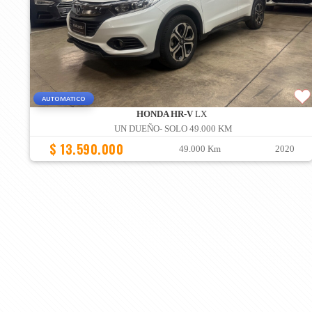
AUTOMATICO
HONDA HR-V
LX
UN DUEÑO- SOLO 49.000 KM
$ 13.590.000
49.000 Km
2020