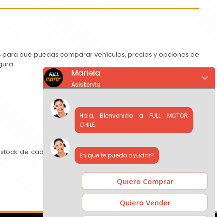
as para que puedas comparar vehículos, precios y opciones de
gura.
Mariela
Asistente
Hola, Bienvenido a FULL MOTOR
CHILE.
 stock de cada concesionario, comparar precios y contactar
En que te puedo ayudar?
Quiero Comprar
Quiero Vender