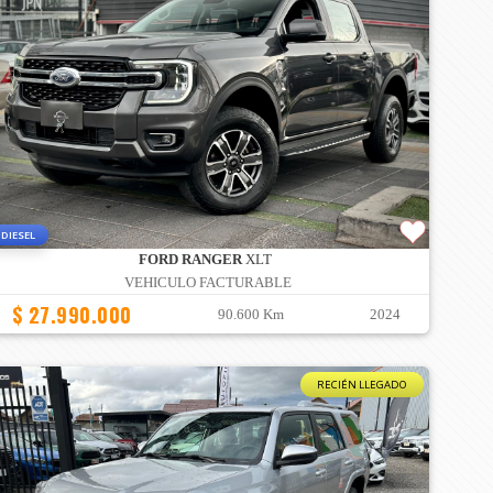
DIESEL
FORD RANGER
XLT
VEHICULO FACTURABLE
$ 27.990.000
90.600 Km
2024
RECIÉN LLEGADO