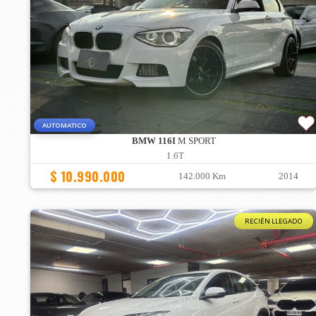
AUTOMATICO
BMW 116I
M SPORT
1.6T
$ 10.990.000
142.000 Km
2014
RECIÉN LLEGADO