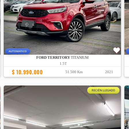
AUTOMATICO
FORD TERRITORY
TITANIUM
1.5T
$ 10.990.000
51.500 Km
2021
RECIÉN LLEGADO