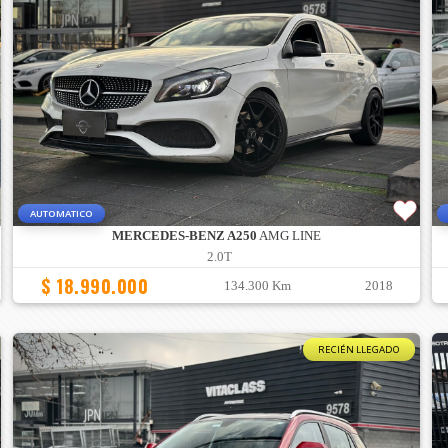
AUTOMATICO
MERCEDES-BENZ A250
AMG LINE
2.0T
$ 18.990.000
134.300 Km
2018
RECIÉN LLEGADO