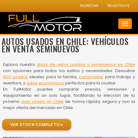
INGRESAR
REGISTRATE
Toggl
naviga
AUTOS USADOS EN CHILE: VEHÍCULOS
EN VENTA SEMINUEVOS
Explora nuestro
stock de autos usados y seminuevos en Chile
con opciones para todos los estilos y necesidades. Descubre
SUV usados
ideales para la familia,
camionetas
para trabajo y
aventura, y
autos económicos
perfectos para la ciudad.
En FullMotor puedes comparar precios, versiones y
equipamiento en un solo lugar, facilitando la elección de tu
próximo
auto usado en Chile
de forma rápida, segura y con la
mejor oferta del mercado en Chile.
VER STOCK COMPLETO »