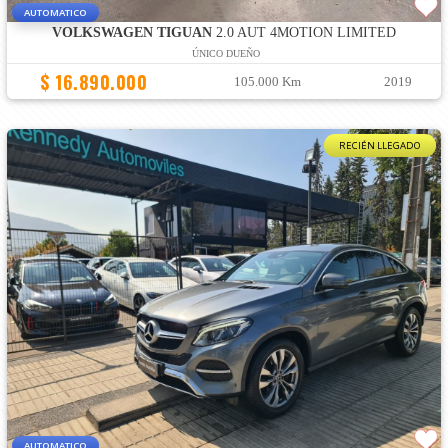
AUTOMATICO
VOLKSWAGEN TIGUAN
2.0 AUT 4MOTION LIMITED
ÚNICO DUEÑO
$ 16.890.000
105.000 Km
2019
RECIÉN LLEGADO
AUTOMATICO