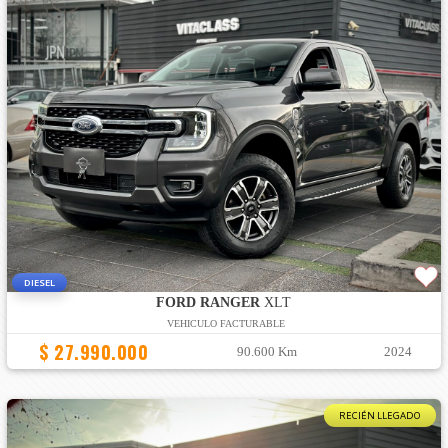
DIESEL
FORD RANGER
XLT
VEHICULO FACTURABLE
$ 27.990.000
90.600 Km
2024
RECIÉN LLEGADO