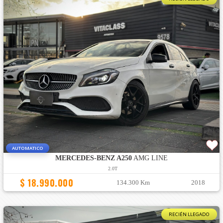
AUTOMATICO
MERCEDES-BENZ A250
AMG LINE
2.0T
$ 18.990.000
134.300 Km
2018
RECIÉN LLEGADO