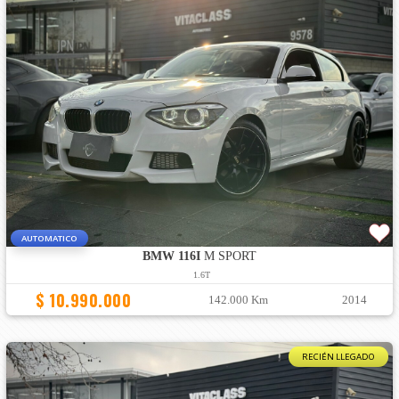
AUTOMATICO
BMW 116I
M SPORT
1.6T
$ 10.990.000
142.000 Km
2014
RECIÉN LLEGADO