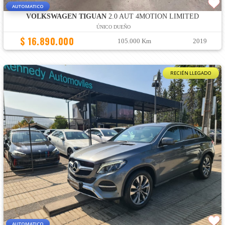
AUTOMATICO
VOLKSWAGEN TIGUAN
2.0 AUT 4MOTION LIMITED
ÚNICO DUEÑO
$ 16.890.000
105.000 Km
2019
RECIÉN LLEGADO
AUTOMATICO