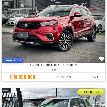
AUTOMATICO
FORD TERRITORY
TITANIUM
1.5T
$ 10.990.000
51.500 Km
2021
RECIÉN LLEGADO