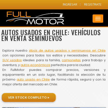
INGRESAR
REGISTRATE
Toggl
naviga
AUTOS USADOS EN CHILE: VEHÍCULOS
EN VENTA SEMINUEVOS
Explora nuestro
stock de autos usados y seminuevos en Chile
con opciones para todos los estilos y necesidades. Descubre
SUV usados
ideales para la familia,
camionetas
para trabajo y
aventura, y
autos económicos
perfectos para la ciudad.
En FullMotor puedes comparar precios, versiones y
equipamiento en un solo lugar, facilitando la elección de tu
próximo
auto usado en Chile
de forma rápida, segura y con la
mejor oferta del mercado en Chile.
VER STOCK COMPLETO »