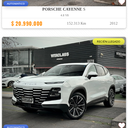
AUTOMATICO
PORSCHE CAYENNE
S
4.8 V8
$ 20.990.000
152.313 Km
2012
RECIÉN LLEGADO
AUTOMATICO