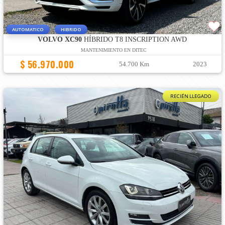
AUTOMATICO
HIBRIDO
VOLVO XC90
HÍBRIDO T8 INSCRIPTION AWD
MANTENIMIENTO EN DITEC
$ 56.970.000
54.700 Km
2023
RECIÉN LLEGADO