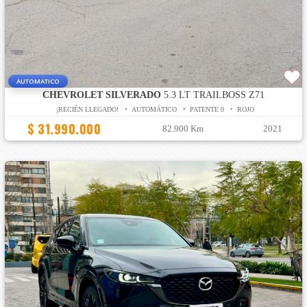
AUTOMATICO
CHEVROLET SILVERADO
5.3 LT TRAILBOSS Z71
¡RECIÉN LLEGADO! • AUTOMÁTICO • PATENTE 0 • ROJO
$ 31.990.000
82.900 Km
2021