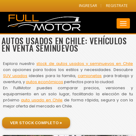
INGRESAR
REGISTRATE
Toggl
naviga
AUTOS USADOS EN CHILE: VEHÍCULOS
EN VENTA SEMINUEVOS
Explora nuestro
stock de autos usados y seminuevos en Chile
con opciones para todos los estilos y necesidades. Descubre
SUV usados
ideales para la familia,
camionetas
para trabajo y
aventura, y
autos económicos
perfectos para la ciudad.
En FullMotor puedes comparar precios, versiones y
equipamiento en un solo lugar, facilitando la elección de tu
próximo
auto usado en Chile
de forma rápida, segura y con la
mejor oferta del mercado en Chile.
VER STOCK COMPLETO »