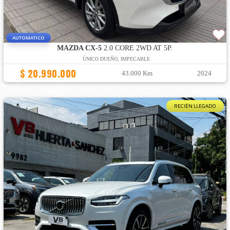
AUTOMATICO
MAZDA CX-5
2.0 CORE 2WD AT 5P.
ÚNICO DUEÑO, IMPECABLE
$ 20.990.000
43.000 Km
2024
RECIÉN LLEGADO