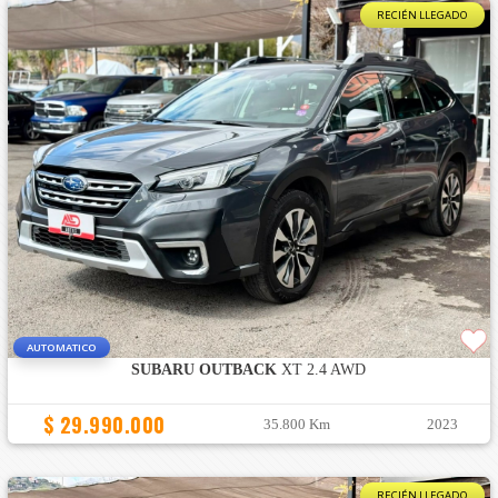
RECIÉN LLEGADO
AUTOMATICO
SUBARU OUTBACK
XT 2.4 AWD
$ 29.990.000
35.800 Km
2023
RECIÉN LLEGADO