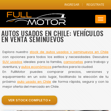
INGRESAR
REGISTRATE
Toggl
naviga
AUTOS USADOS EN CHILE: VEHÍCULOS
EN VENTA SEMINUEVOS
Explora nuestro
stock de autos usados y seminuevos en Chile
con opciones para todos los estilos y necesidades. Descubre
SUV usados
ideales para la familia,
camionetas
para trabajo y
aventura, y
autos económicos
perfectos para la ciudad.
En FullMotor puedes comparar precios, versiones y
equipamiento en un solo lugar, facilitando la elección de tu
próximo
auto usado en Chile
de forma rápida, segura y con la
mejor oferta del mercado en Chile.
VER STOCK COMPLETO »