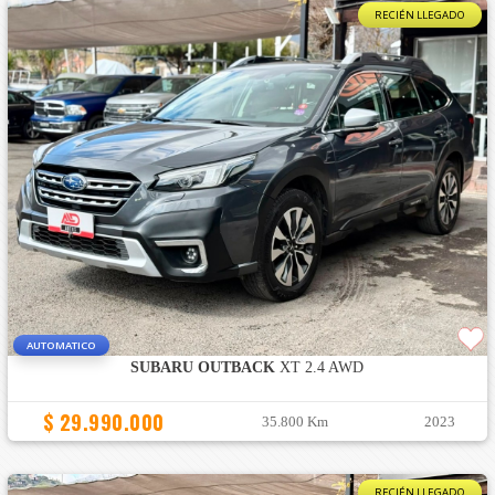
RECIÉN LLEGADO
AUTOMATICO
SUBARU OUTBACK
XT 2.4 AWD
$ 29.990.000
35.800 Km
2023
RECIÉN LLEGADO