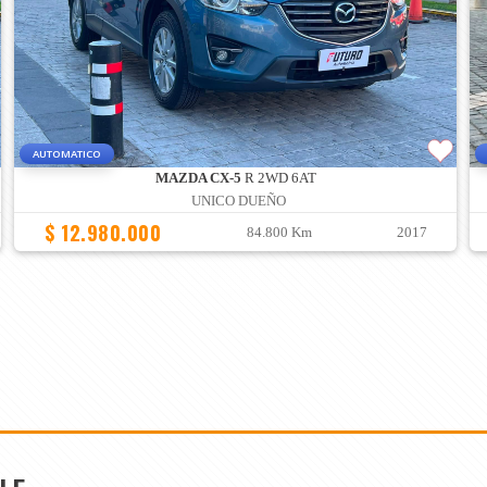
AUTOMATICO
MAZDA CX-5
R 2WD 6AT
UNICO DUEÑO
$ 12.980.000
84.800 Km
2017