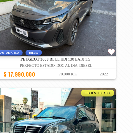
AUTOMATICO
DIESEL
PEUGEOT 3008
BLUE HDI 130 EAT8 1.5
PERFECTO ESTADO, DOC AL DIA, DIESEL
$ 17.990.000
70.000 Km
2022
RECIÉN LLEGADO