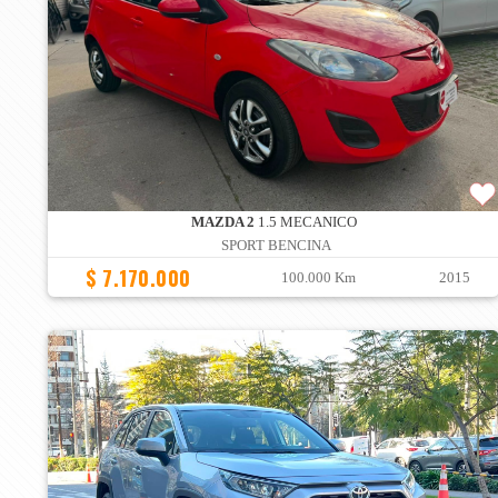
MAZDA 2
1.5 MECANICO
SPORT BENCINA
$ 7.170.000
100.000 Km
2015