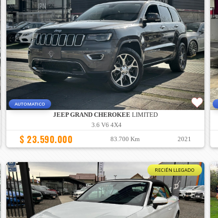
AUTOMATICO
JEEP GRAND CHEROKEE
LIMITED
3.6 V6 4X4
$ 23.590.000
83.700 Km
2021
RECIÉN LLEGADO