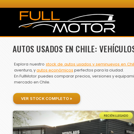
AUTOS USADOS EN CHILE: VEHÍCULO
Explora nuestro
stock de autos usados y seminuevos en Chi
aventura, y
autos económicos
perfectos para la ciudad.
En FullMotor puedes comparar precios, versiones y equipamien
mercado en Chile.
VER STOCK COMPLETO »
RECIÉN LLEGADO