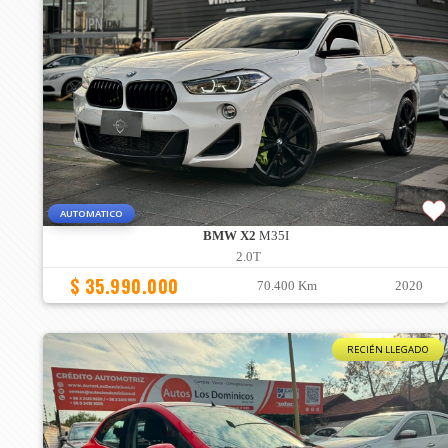
AUTOMATICO
BMW X2
M35I
2.0T
$ 35.990.000
70.400 Km
2020
RECIÉN LLEGADO