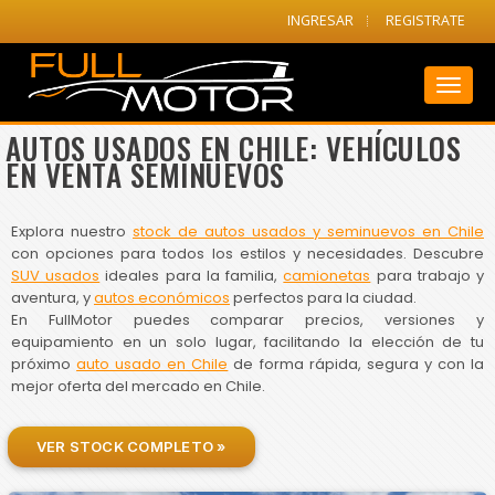
INGRESAR
REGISTRATE
Toggl
naviga
AUTOS USADOS EN CHILE: VEHÍCULOS
EN VENTA SEMINUEVOS
Explora nuestro
stock de autos usados y seminuevos en Chile
con opciones para todos los estilos y necesidades. Descubre
SUV usados
ideales para la familia,
camionetas
para trabajo y
aventura, y
autos económicos
perfectos para la ciudad.
En FullMotor puedes comparar precios, versiones y
equipamiento en un solo lugar, facilitando la elección de tu
próximo
auto usado en Chile
de forma rápida, segura y con la
mejor oferta del mercado en Chile.
VER STOCK COMPLETO »