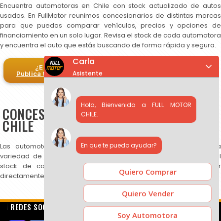
Encuentra automotoras en Chile con stock actualizado de autos
usados. En FullMotor reunimos concesionarios de distintas marcas
para que puedas comparar vehículos, precios y opciones de
financiamiento en un solo lugar. Revisa el stock de cada automotora
y encuentra el auto que estás buscando de forma rápida y segura.
Carla
¿Eres automotora?
Asistente
Publica tus autos en FullMotor
Hola, Bienvenido a FULL MOTOR
CONCESIONARIOS DE AUTOS USADOS EN
CHILE.
CHILE
En que te puedo ayudar?
Las automotoras publicadas en FullMotor ofrecen una amplia
variedad de autos usados, SUV y camionetas. Puedes revisar el
stock de cada concesionario, comparar precios y contactar
Quiero Comprar
directamente para más información.
Quiero Vender
REDES SOCIALES
Soy Automotora