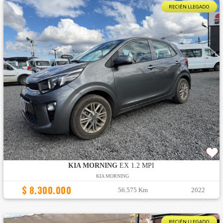
RECIÉN LLEGADO
KIA MORNING
EX 1.2 MPI
KIA MORNING
$ 8.300.000
56.575 Km
2022
RECIÉN LLEGADO