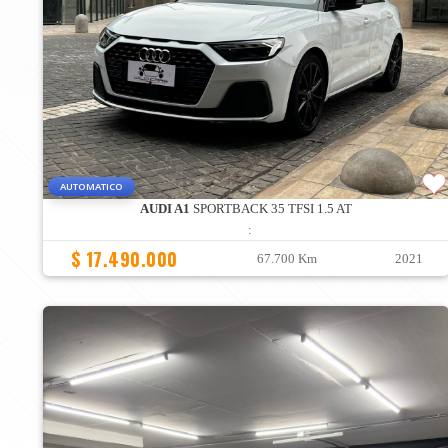
AUTOMATICO
AUDI A1
SPORTBACK 35 TFSI 1.5 AT
:
$ 17.490.000
67.700 Km
2021