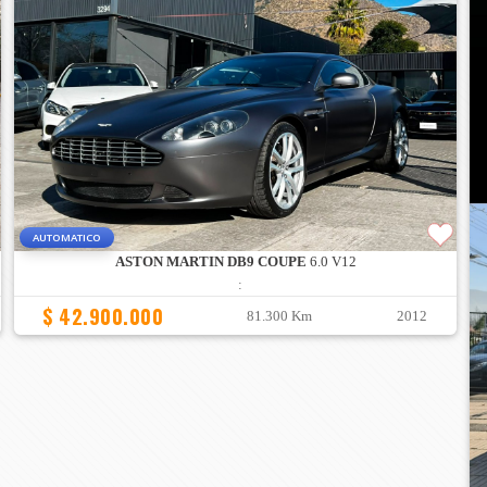
AUTOMATICO
ASTON MARTIN DB9 COUPE
6.0 V12
:
$ 42.900.000
81.300 Km
2012