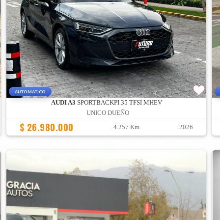
AUTOMATICO
AUDI A3
SPORTBACKPI 35 TFSI MHEV
UNICO DUEÑO
$ 26.980.000
4.257 Km
2026