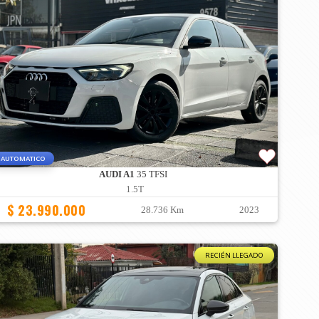
AUTOMATICO
AUDI A1
35 TFSI
1.5T
$ 23.990.000
28.736 Km
2023
RECIÉN LLEGADO