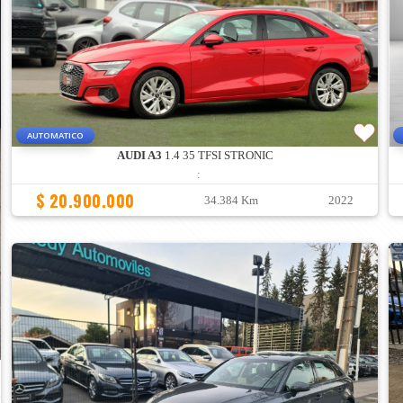
AUTOMATICO
AUDI A3
1.4 35 TFSI STRONIC
:
$ 20.900.000
34.384 Km
2022