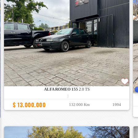
ALFA ROMEO 155
2.0 TS
:
$ 13.000.000
132.000 Km
1994