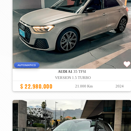
AUTOMATICO
AUDI A1
35 TFSI
VERSION 1.5 TURBO
$ 22.980.000
21.000 Km
2024