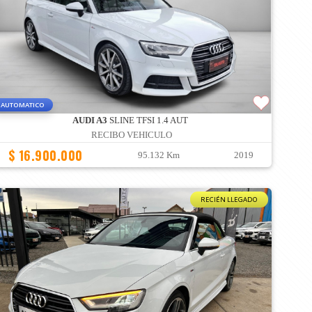
AUTOMATICO
AUDI A3
SLINE TFSI 1.4 AUT
RECIBO VEHICULO
$ 16.900.000
95.132 Km
2019
RECIÉN LLEGADO