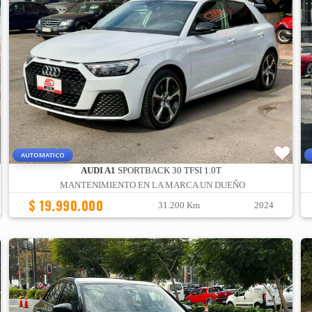
AUTOMATICO
AUDI A1
SPORTBACK 30 TFSI 1.0T
MANTENIMIENTO EN LA MARCA UN DUEÑO
$ 19.990.000
31.200 Km
2024