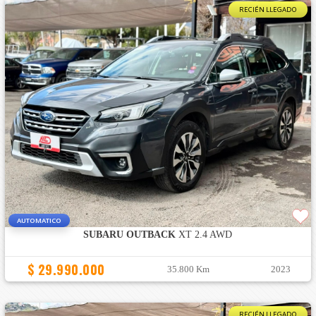
RECIÉN LLEGADO
AUTOMATICO
SUBARU OUTBACK
XT 2.4 AWD
$ 29.990.000
35.800 Km
2023
RECIÉN LLEGADO