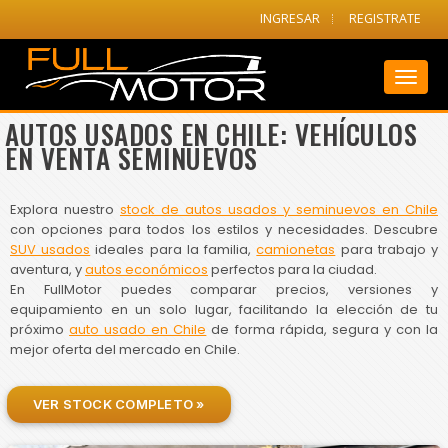
INGRESAR
REGISTRATE
Toggl
naviga
AUTOS USADOS EN CHILE: VEHÍCULOS
EN VENTA SEMINUEVOS
Explora nuestro
stock de autos usados y seminuevos en Chile
con opciones para todos los estilos y necesidades. Descubre
SUV usados
ideales para la familia,
camionetas
para trabajo y
aventura, y
autos económicos
perfectos para la ciudad.
En FullMotor puedes comparar precios, versiones y
equipamiento en un solo lugar, facilitando la elección de tu
próximo
auto usado en Chile
de forma rápida, segura y con la
mejor oferta del mercado en Chile.
VER STOCK COMPLETO »