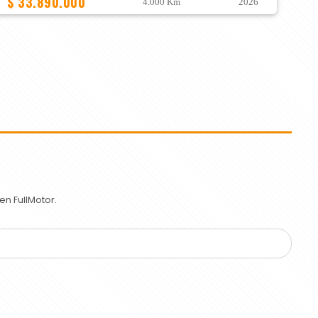
$ 33.890.000
4.000 Km
2026
n FullMotor.