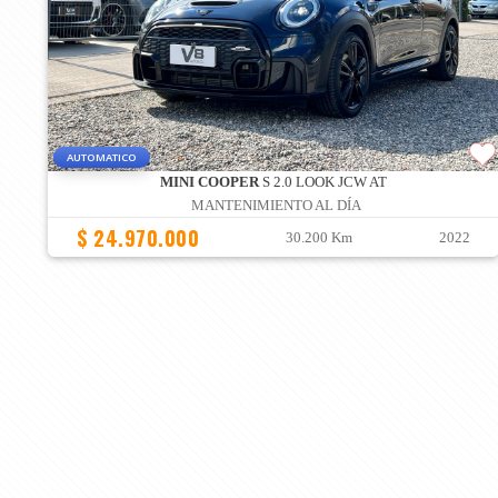
AUTOMATICO
MINI COOPER
S 2.0 LOOK JCW AT
MANTENIMIENTO AL DÍA
$ 24.970.000
30.200 Km
2022