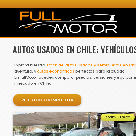
AUTOS USADOS EN CHILE: VEHÍCULO
Explora nuestro
stock de autos usados y seminuevos en Chi
aventura, y
autos económicos
perfectos para la ciudad.
En FullMotor puedes comparar precios, versiones y equipamien
mercado en Chile.
VER STOCK COMPLETO »
RECIÉN LLEGADO