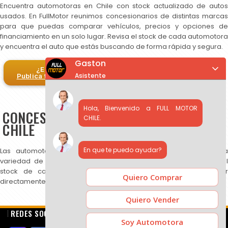
Encuentra automotoras en Chile con stock actualizado de autos
usados. En FullMotor reunimos concesionarios de distintas marcas
para que puedas comparar vehículos, precios y opciones de
financiamiento en un solo lugar. Revisa el stock de cada automotora
y encuentra el auto que estás buscando de forma rápida y segura.
Gaston
¿Eres automotora?
Asistente
Publica tus autos en FullMotor
Hola, Bienvenido a FULL MOTOR
CONCESIONARIOS DE AUTOS USADOS EN
CHILE.
CHILE
En que te puedo ayudar?
Las automotoras publicadas en FullMotor ofrecen una amplia
variedad de autos usados, SUV y camionetas. Puedes revisar el
stock de cada concesionario, comparar precios y contactar
Quiero Comprar
directamente para más información.
Quiero Vender
REDES SOCIALES
Soy Automotora