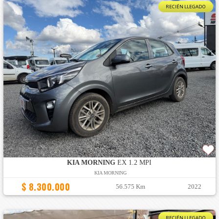
RECIÉN LLEGADO
KIA MORNING
EX 1.2 MPI
KIA MORNING
$ 8.300.000
56.575 Km
2022
RECIÉN LLEGADO