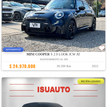
AUTOMATICO
MINI COOPER
S 2.0 LOOK JCW AT
MANTENIMIENTO AL DÍA
$ 24.970.000
30.200 Km
2022
RECIÉN LLEGADO