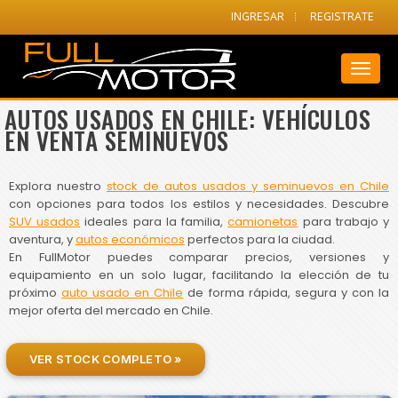
INGRESAR
REGISTRATE
Toggl
naviga
AUTOS USADOS EN CHILE: VEHÍCULOS
EN VENTA SEMINUEVOS
Explora nuestro
stock de autos usados y seminuevos en Chile
con opciones para todos los estilos y necesidades. Descubre
SUV usados
ideales para la familia,
camionetas
para trabajo y
aventura, y
autos económicos
perfectos para la ciudad.
En FullMotor puedes comparar precios, versiones y
equipamiento en un solo lugar, facilitando la elección de tu
próximo
auto usado en Chile
de forma rápida, segura y con la
mejor oferta del mercado en Chile.
VER STOCK COMPLETO »