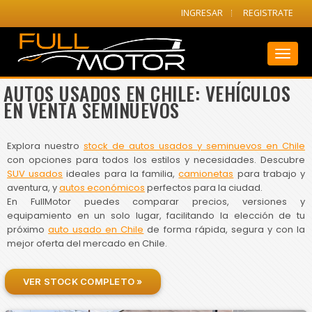
INGRESAR
REGISTRATE
Toggl
naviga
AUTOS USADOS EN CHILE: VEHÍCULOS
EN VENTA SEMINUEVOS
Explora nuestro
stock de autos usados y seminuevos en Chile
con opciones para todos los estilos y necesidades. Descubre
SUV usados
ideales para la familia,
camionetas
para trabajo y
aventura, y
autos económicos
perfectos para la ciudad.
En FullMotor puedes comparar precios, versiones y
equipamiento en un solo lugar, facilitando la elección de tu
próximo
auto usado en Chile
de forma rápida, segura y con la
mejor oferta del mercado en Chile.
VER STOCK COMPLETO »