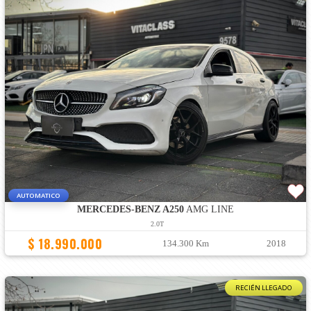
AUTOMATICO
MERCEDES-BENZ A250
AMG LINE
2.0T
$ 18.990.000
134.300 Km
2018
RECIÉN LLEGADO