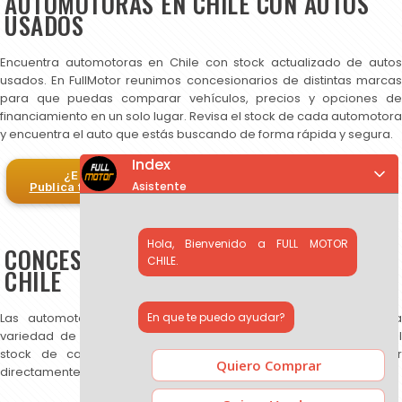
AUTOMOTORAS EN CHILE CON AUTOS
USADOS
Encuentra automotoras en Chile con stock actualizado de autos
usados. En FullMotor reunimos concesionarios de distintas marcas
para que puedas comparar vehículos, precios y opciones de
financiamiento en un solo lugar. Revisa el stock de cada automotora
y encuentra el auto que estás buscando de forma rápida y segura.
Index
¿Eres automotora?
Asistente
Publica tus autos en FullMotor
Hola, Bienvenido a FULL MOTOR
CONCESIONARIOS DE AUTOS USADOS EN
CHILE.
CHILE
En que te puedo ayudar?
Las automotoras publicadas en FullMotor ofrecen una amplia
variedad de autos usados, SUV y camionetas. Puedes revisar el
stock de cada concesionario, comparar precios y contactar
Quiero Comprar
directamente para más información.