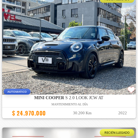
AUTOMATICO
MINI COOPER
S 2.0 LOOK JCW AT
MANTENIMIENTO AL DÍA
$ 24.970.000
30.200 Km
2022
RECIÉN LLEGADO