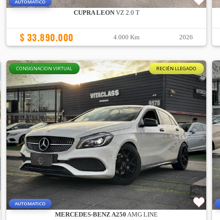
AUTOMATICO
CUPRA LEON
VZ 2.0 T
$ 33.890.000
4.000 Km
2026
CONSIGNACION VIRTUAL
RECIÉN LLEGADO
AUTOMATICO
MERCEDES-BENZ A250
AMG LINE