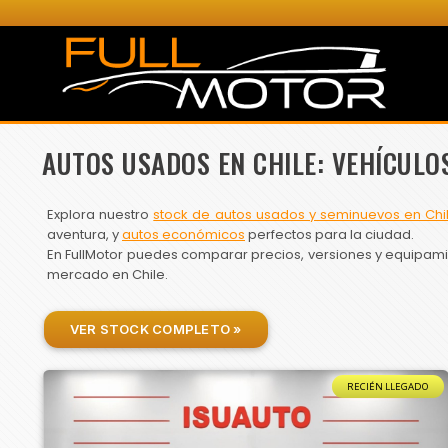
AUTOS USADOS EN CHILE: VEHÍCULO
Explora nuestro
stock de autos usados y seminuevos en Chi
aventura, y
autos económicos
perfectos para la ciudad.
En FullMotor puedes comparar precios, versiones y equipamien
mercado en Chile.
VER STOCK COMPLETO »
RECIÉN LLEGADO