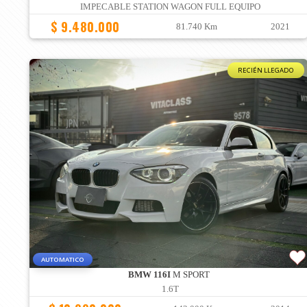
IMPECABLE STATION WAGON FULL EQUIPO
$ 9.480.000
81.740 Km
2021
RECIÉN LLEGADO
AUTOMATICO
BMW 116I
M SPORT
1.6T