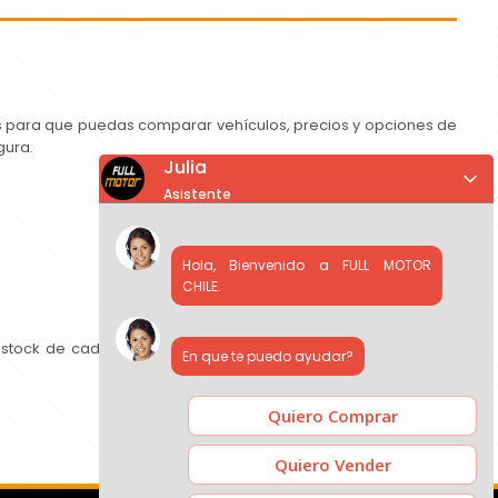
as para que puedas comparar vehículos, precios y opciones de
gura.
Julia
Asistente
Hola, Bienvenido a FULL MOTOR
CHILE.
 stock de cada concesionario, comparar precios y contactar
En que te puedo ayudar?
Quiero Comprar
Quiero Vender