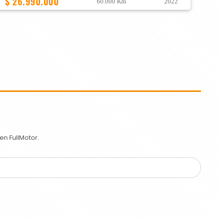
$ 26.990.000
60.000 Km
2022
n FullMotor.