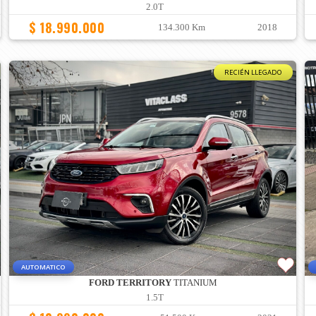
2.0T
$ 18.990.000
134.300 Km
2018
RECIÉN LLEGADO
AUTOMATICO
FORD TERRITORY
TITANIUM
1.5T