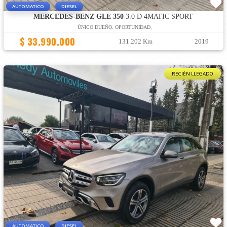
AUTOMATICO
DIESEL
MERCEDES-BENZ GLE 350
3.0 D 4MATIC SPORT
ÚNICO DUEÑO. OPORTUNIDAD.
$ 33.990.000
131.202 Km
2019
RECIÉN LLEGADO
AUTOMATICO
DIESEL