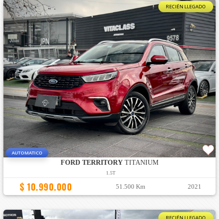
RECIÉN LLEGADO
AUTOMATICO
FORD TERRITORY
TITANIUM
1.5T
$ 10.990.000
51.500 Km
2021
RECIÉN LLEGADO