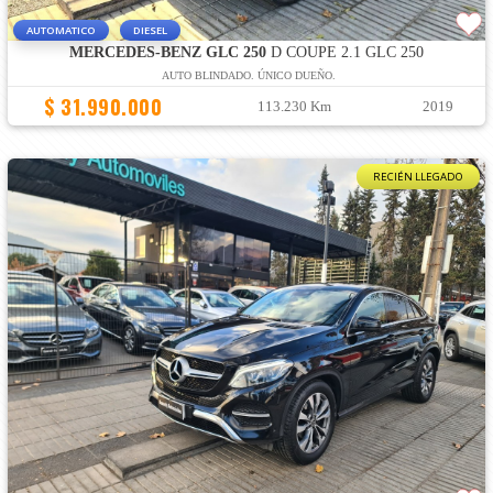
AUTOMATICO
DIESEL
MERCEDES-BENZ GLC 250
D COUPE 2.1 GLC 250
AUTO BLINDADO. ÚNICO DUEÑO.
$ 31.990.000
113.230 Km
2019
RECIÉN LLEGADO