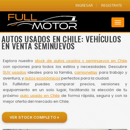
INGRESAR
REGISTRATE
Toggl
naviga
AUTOS USADOS EN CHILE: VEHÍCULOS
EN VENTA SEMINUEVOS
Explora nuestro
stock de autos usados y seminuevos en Chile
con opciones para todos los estilos y necesidades. Descubre
SUV usados
ideales para la familia,
camionetas
para trabajo y
aventura, y
autos económicos
perfectos para la ciudad.
En FullMotor puedes comparar precios, versiones y
equipamiento en un solo lugar, facilitando la elección de tu
próximo
auto usado en Chile
de forma rápida, segura y con la
mejor oferta del mercado en Chile.
VER STOCK COMPLETO »