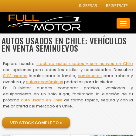
INGRESAR
REGISTRATE
Toggl
naviga
AUTOS USADOS EN CHILE: VEHÍCULOS
EN VENTA SEMINUEVOS
Explora nuestro
stock de autos usados y seminuevos en Chile
con opciones para todos los estilos y necesidades. Descubre
SUV usados
ideales para la familia,
camionetas
para trabajo y
aventura, y
autos económicos
perfectos para la ciudad.
En FullMotor puedes comparar precios, versiones y
equipamiento en un solo lugar, facilitando la elección de tu
próximo
auto usado en Chile
de forma rápida, segura y con la
mejor oferta del mercado en Chile.
VER STOCK COMPLETO »