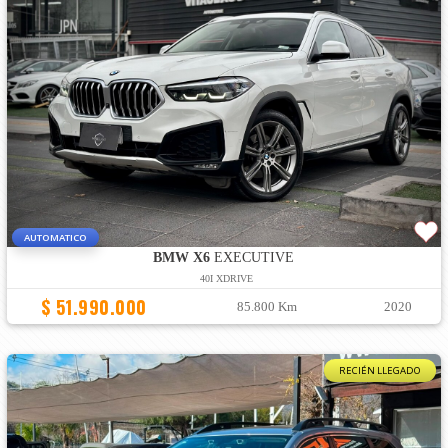
AUTOMATICO
BMW X6
EXECUTIVE
40I XDRIVE
$ 51.990.000
85.800 Km
2020
RECIÉN LLEGADO