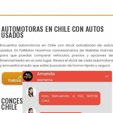
AUTOMOTORAS EN CHILE CON AUTOS
USADOS
Encuentra automotoras en Chile con stock actualizado de autos
usados. En FullMotor reunimos concesionarios de distintas marcas
para que puedas comparar vehículos, precios y opciones de
financiamiento en un solo lugar. Revisa el stock de cada automotora
y encuentra el auto que estás buscando de forma rápida y segura.
Amanda
¿Eres automotora?
Asistente
Publica tus autos en FullMotor
Hola, Bienvenido a FULL MOTOR
CONCESIONARIOS DE AUTOS USADOS EN
CHILE.
CHILE