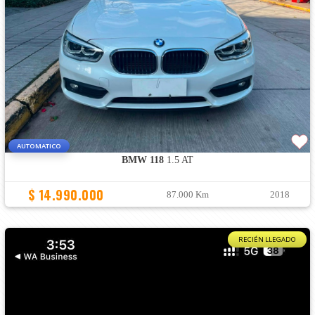
AUTOMATICO
BMW 118
1.5 AT
$ 14.990.000
87.000 Km
2018
RECIÉN LLEGADO