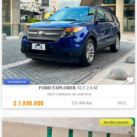
AUTOMATICO
FORD EXPLORER
XLT 2.0 AT
TRES CORRIDAS DE ASIENTOS
$ 7.990.000
221.400 Km
2012
RECIÉN LLEGADO