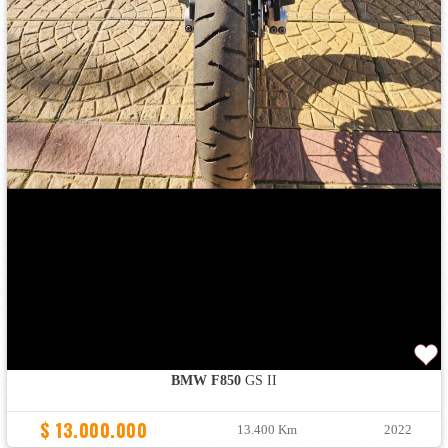
BMW F850
GS II
$ 13.000.000
13.400 Km
2022