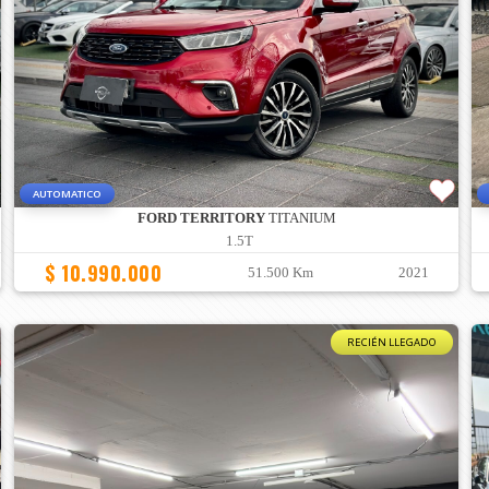
AUTOMATICO
FORD TERRITORY
TITANIUM
1.5T
$ 10.990.000
51.500 Km
2021
RECIÉN LLEGADO