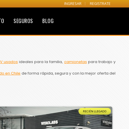
INGRESAR
REGISTRATE
TO
SEGUROS
BLOG
V usados
ideales para la familia,
camionetas
para trabajo y
do en Chile
de forma rápida, segura y con la mejor oferta del
RECIÉN LLEGADO