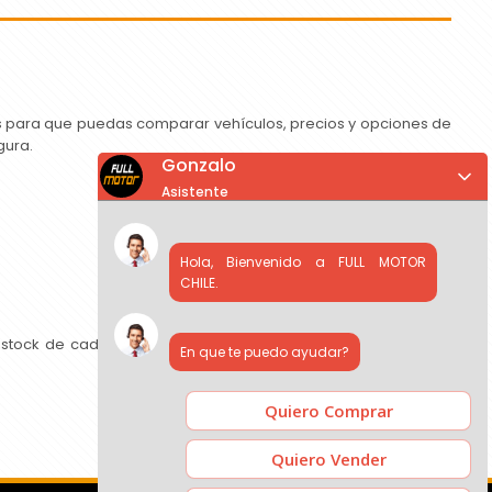
as para que puedas comparar vehículos, precios y opciones de
gura.
Gonzalo
Asistente
Hola, Bienvenido a FULL MOTOR
CHILE.
 stock de cada concesionario, comparar precios y contactar
En que te puedo ayudar?
Quiero Comprar
Quiero Vender