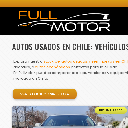
AUTOS USADOS EN CHILE: VEHÍCULO
Explora nuestro
stock de autos usados y seminuevos en Chi
aventura, y
autos económicos
perfectos para la ciudad.
En FullMotor puedes comparar precios, versiones y equipamien
mercado en Chile.
VER STOCK COMPLETO »
RECIÉN LLEGADO