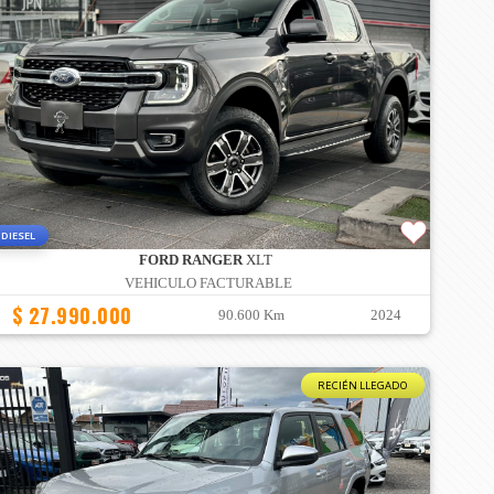
DIESEL
FORD RANGER
XLT
VEHICULO FACTURABLE
$ 27.990.000
90.600 Km
2024
RECIÉN LLEGADO