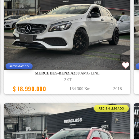
AUTOMATICO
MERCEDES-BENZ A250
AMG LINE
2.0T
$ 18.990.000
134.300 Km
2018
RECIÉN LLEGADO