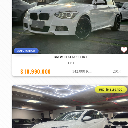
AUTOMATICO
BMW 116I
M SPORT
1.6T
$ 10.990.000
142.000 Km
2014
RECIÉN LLEGADO