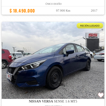
ÚNICO DUEÑO
$ 18.490.000
97.900 Km
2017
RECIÉN LLEGADO
NISSAN VERSA
SENSE 1.6 MT5