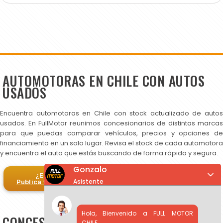
AUTOMOTORAS EN CHILE CON AUTOS
USADOS
Encuentra automotoras en Chile con stock actualizado de autos
usados. En FullMotor reunimos concesionarios de distintas marcas
para que puedas comparar vehículos, precios y opciones de
financiamiento en un solo lugar. Revisa el stock de cada automotora
y encuentra el auto que estás buscando de forma rápida y segura.
Gonzalo
¿Eres automotora?
Asistente
Publica tus autos en FullMotor
Hola, Bienvenido a FULL MOTOR
CONCESIONARIOS DE AUTOS USADOS EN
CHILE.