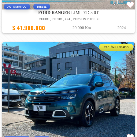
AUTOMATICO
DIESEL
FORD RANGER
LIMITED 3.0T
CUERO , TECHO , 4X4 , VERSION TOPE DE
$ 41.980.000
29.000 Km
2024
RECIÉN LLEGADO