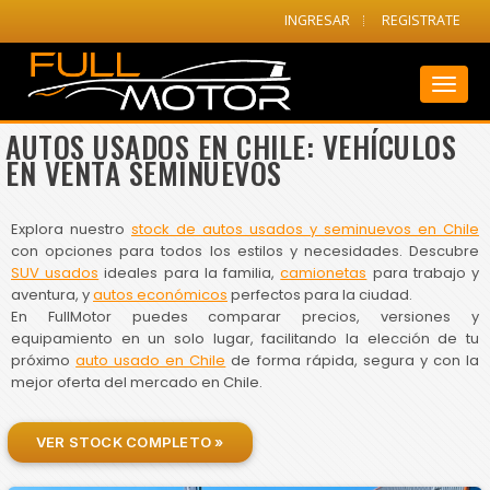
INGRESAR
REGISTRATE
Toggl
naviga
AUTOS USADOS EN CHILE: VEHÍCULOS
EN VENTA SEMINUEVOS
Explora nuestro
stock de autos usados y seminuevos en Chile
con opciones para todos los estilos y necesidades. Descubre
SUV usados
ideales para la familia,
camionetas
para trabajo y
aventura, y
autos económicos
perfectos para la ciudad.
En FullMotor puedes comparar precios, versiones y
equipamiento en un solo lugar, facilitando la elección de tu
próximo
auto usado en Chile
de forma rápida, segura y con la
mejor oferta del mercado en Chile.
VER STOCK COMPLETO »