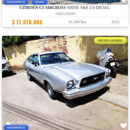
AUTOMATICO
DIESEL
CITROËN C5 AIRCROSS
SHINE S&S 2.0 DIESEL
ÚNICO DUEÑO
$ 17.970.000
61.200 Km
2022
RECIÉN LLEGADO
AUTOMATICO