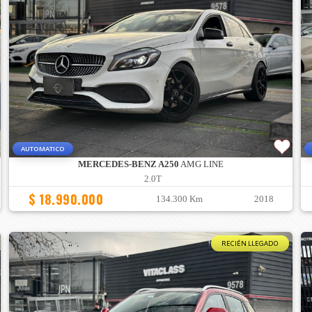
AUTOMATICO
MERCEDES-BENZ A250
AMG LINE
2.0T
$ 18.990.000
134.300 Km
2018
RECIÉN LLEGADO