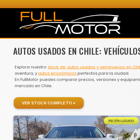
AUTOS USADOS EN CHILE: VEHÍCULO
Explora nuestro
stock de autos usados y seminuevos en Chi
aventura, y
autos económicos
perfectos para la ciudad.
En FullMotor puedes comparar precios, versiones y equipamien
mercado en Chile.
VER STOCK COMPLETO »
RECIÉN LLEGADO