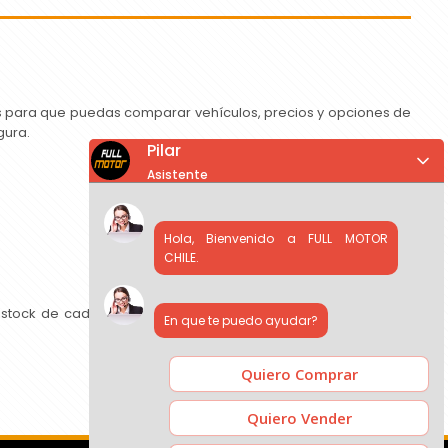
as para que puedas comparar vehículos, precios y opciones de
gura.
Pilar
Asistente
Hola, Bienvenido a FULL MOTOR
CHILE.
 stock de cada concesionario, comparar precios y contactar
En que te puedo ayudar?
Quiero Comprar
Quiero Vender