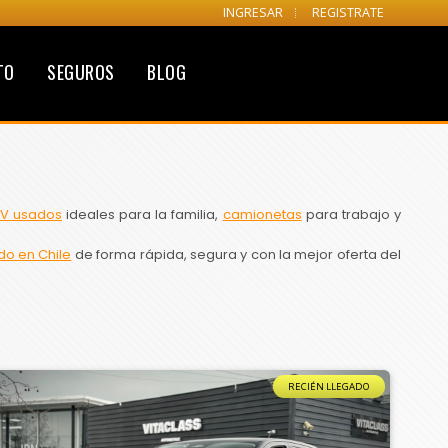
INGRESAR
REGISTRATE
TO
SEGUROS
BLOG
V usados
ideales para la familia,
camionetas
para trabajo y
do en Chile
de forma rápida, segura y con la mejor oferta del
RECIÉN LLEGADO