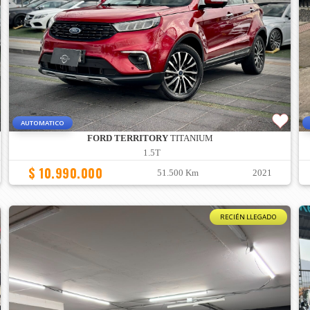
AUTOMATICO
FORD TERRITORY
TITANIUM
1.5T
$ 10.990.000
51.500 Km
2021
RECIÉN LLEGADO