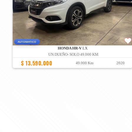
AUTOMATICO
HONDA HR-V
LX
UN DUEÑO- SOLO 49.000 KM
$ 13.590.000
49.000 Km
2020