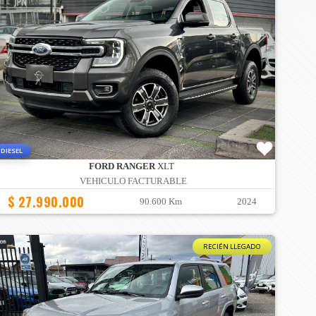
DIESEL
FORD RANGER
XLT
VEHICULO FACTURABLE
$ 27.990.000
90.600 Km
2024
RECIÉN LLEGADO