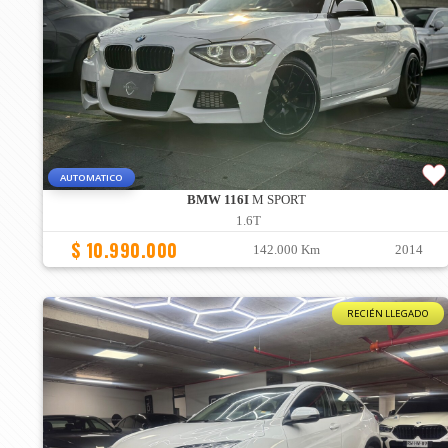
AUTOMATICO
BMW 116I
M SPORT
1.6T
$ 10.990.000
142.000 Km
2014
RECIÉN LLEGADO