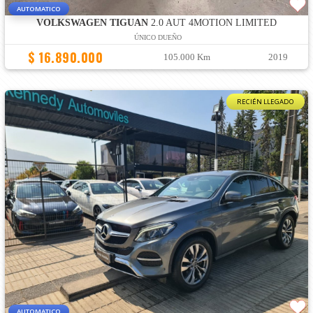
AUTOMATICO
VOLKSWAGEN TIGUAN
2.0 AUT 4MOTION LIMITED
ÚNICO DUEÑO
$ 16.890.000
105.000 Km
2019
RECIÉN LLEGADO
AUTOMATICO