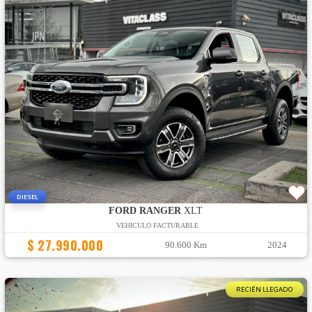
DIESEL
FORD RANGER
XLT
VEHICULO FACTURABLE
$ 27.990.000
90.600 Km
2024
RECIÉN LLEGADO