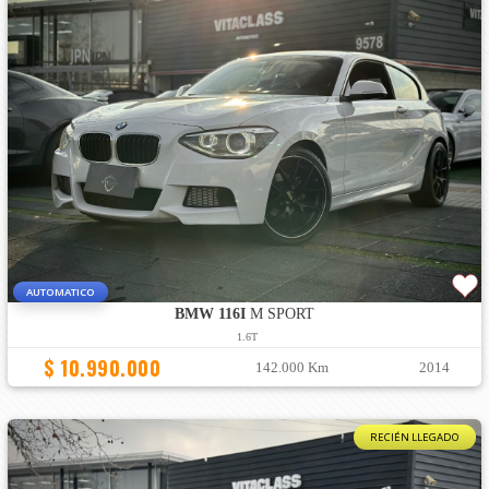
AUTOMATICO
BMW 116I
M SPORT
1.6T
$ 10.990.000
142.000 Km
2014
RECIÉN LLEGADO