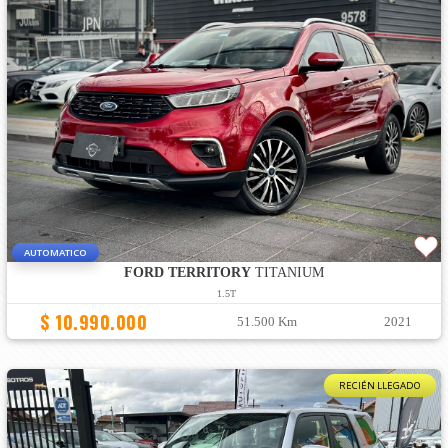
AUTOMATICO
FORD TERRITORY
TITANIUM
1.5T
$ 10.990.000
51.500 Km
2021
RECIÉN LLEGADO