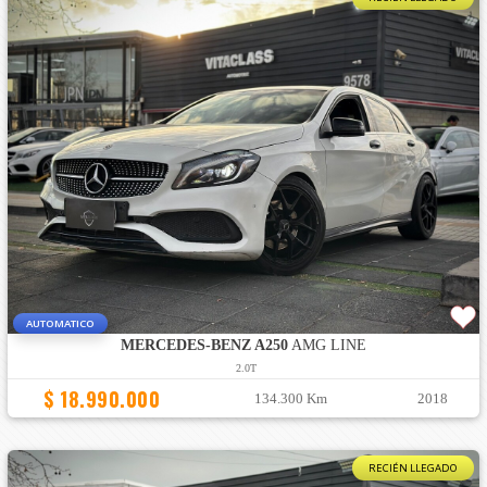
AUTOMATICO
MERCEDES-BENZ A250
AMG LINE
2.0T
$ 18.990.000
134.300 Km
2018
RECIÉN LLEGADO