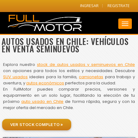
INGRESAR
REGISTRATE
Toggl
naviga
AUTOS USADOS EN CHILE: VEHÍCULOS
EN VENTA SEMINUEVOS
Explora nuestro
stock de autos usados y seminuevos en Chile
con opciones para todos los estilos y necesidades. Descubre
SUV usados
ideales para la familia,
camionetas
para trabajo y
aventura, y
autos económicos
perfectos para la ciudad.
En FullMotor puedes comparar precios, versiones y
equipamiento en un solo lugar, facilitando la elección de tu
próximo
auto usado en Chile
de forma rápida, segura y con la
mejor oferta del mercado en Chile.
VER STOCK COMPLETO »