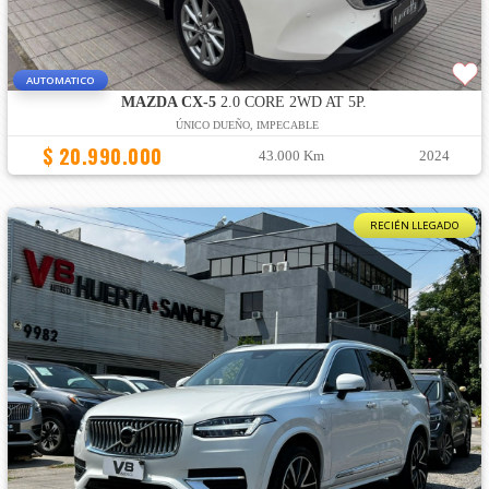
AUTOMATICO
MAZDA CX-5
2.0 CORE 2WD AT 5P.
ÚNICO DUEÑO, IMPECABLE
$ 20.990.000
43.000 Km
2024
RECIÉN LLEGADO