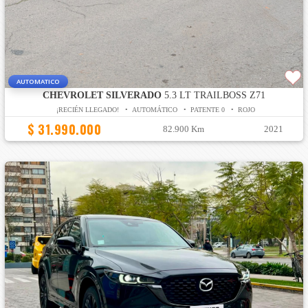
AUTOMATICO
CHEVROLET SILVERADO
5.3 LT TRAILBOSS Z71
¡RECIÉN LLEGADO! • AUTOMÁTICO • PATENTE 0 • ROJO
$ 31.990.000
82.900 Km
2021