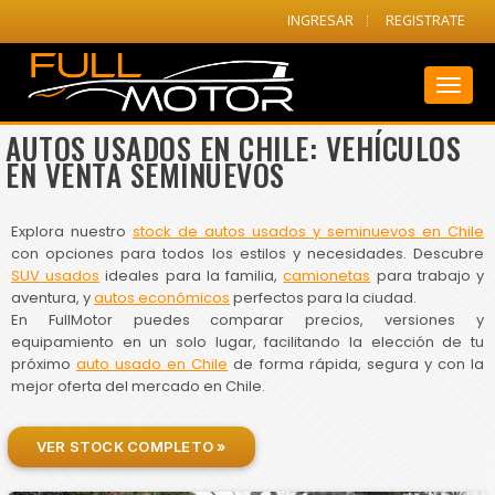
INGRESAR
REGISTRATE
Toggl
naviga
AUTOS USADOS EN CHILE: VEHÍCULOS
EN VENTA SEMINUEVOS
Explora nuestro
stock de autos usados y seminuevos en Chile
con opciones para todos los estilos y necesidades. Descubre
SUV usados
ideales para la familia,
camionetas
para trabajo y
aventura, y
autos económicos
perfectos para la ciudad.
En FullMotor puedes comparar precios, versiones y
equipamiento en un solo lugar, facilitando la elección de tu
próximo
auto usado en Chile
de forma rápida, segura y con la
mejor oferta del mercado en Chile.
VER STOCK COMPLETO »