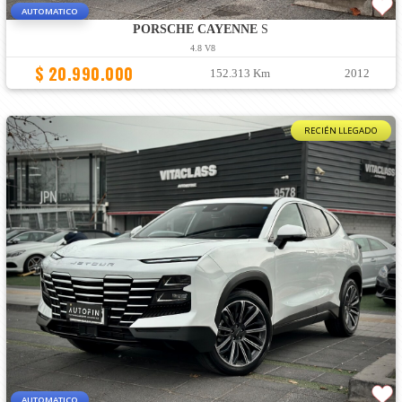
AUTOMATICO
PORSCHE CAYENNE
S
4.8 V8
$ 20.990.000
152.313 Km
2012
RECIÉN LLEGADO
AUTOMATICO