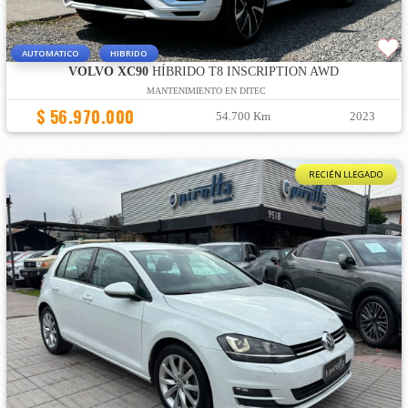
AUTOMATICO
HIBRIDO
VOLVO XC90
HÍBRIDO T8 INSCRIPTION AWD
MANTENIMIENTO EN DITEC
$ 56.970.000
54.700 Km
2023
RECIÉN LLEGADO