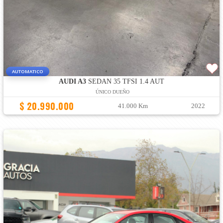
AUTOMATICO
AUDI A3
SEDAN 35 TFSI 1.4 AUT
ÚNICO DUEÑO
$ 20.990.000
41.000 Km
2022