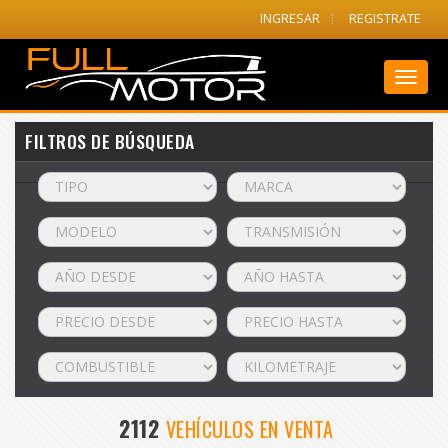
INGRESAR
REGISTRATE
Toggl
naviga
FILTROS DE BÚSQUEDA
2112
VEHÍCULOS EN VENTA