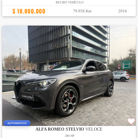
RECIBO VEHÍCULO
$ 18.800.000
79.956 Km
2016
AUTOMATICO
ALFA ROMEO STELVIO
VELOCE
280 HP