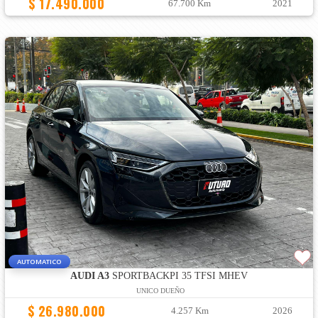
$ 17.490.000
67.700 Km
2021
AUTOMATICO
AUDI A3
SPORTBACKPI 35 TFSI MHEV
UNICO DUEÑO
$ 26.980.000
4.257 Km
2026