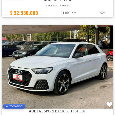
AUDI A1
35 TFSI
VERSION 1.5 TURBO
$ 22.980.000
21.000 Km
2024
AUTOMATICO
AUDI A1
SPORTBACK 30 TFSI 1.0T