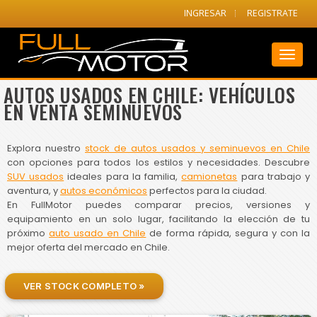
INGRESAR
REGISTRATE
Toggl
naviga
AUTOS USADOS EN CHILE: VEHÍCULOS
EN VENTA SEMINUEVOS
Explora nuestro
stock de autos usados y seminuevos en Chile
con opciones para todos los estilos y necesidades. Descubre
SUV usados
ideales para la familia,
camionetas
para trabajo y
aventura, y
autos económicos
perfectos para la ciudad.
En FullMotor puedes comparar precios, versiones y
equipamiento en un solo lugar, facilitando la elección de tu
próximo
auto usado en Chile
de forma rápida, segura y con la
mejor oferta del mercado en Chile.
VER STOCK COMPLETO »