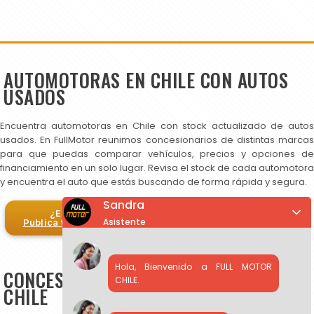
AUTOMOTORAS EN CHILE CON AUTOS
USADOS
Encuentra automotoras en Chile con stock actualizado de autos
usados. En FullMotor reunimos concesionarios de distintas marcas
para que puedas comparar vehículos, precios y opciones de
financiamiento en un solo lugar. Revisa el stock de cada automotora
y encuentra el auto que estás buscando de forma rápida y segura.
Sandra
¿Eres automotora?
Asistente
Publica tus autos en FullMotor
Hola, Bienvenido a FULL MOTOR
CONCESIONARIOS DE AUTOS USADOS EN
CHILE.
CHILE