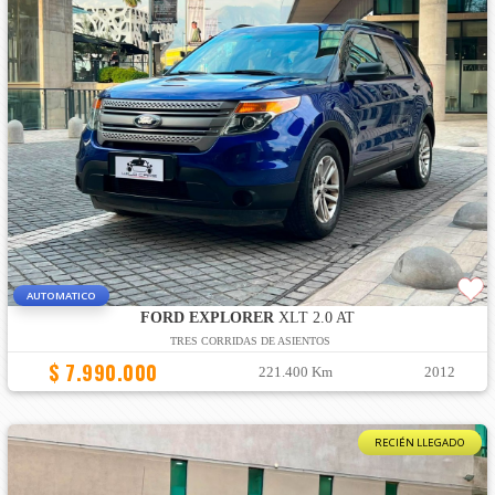
AUTOMATICO
FORD EXPLORER
XLT 2.0 AT
TRES CORRIDAS DE ASIENTOS
$ 7.990.000
221.400 Km
2012
RECIÉN LLEGADO