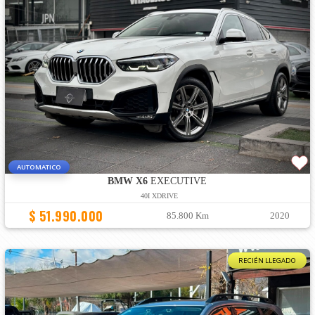
AUTOMATICO
BMW X6
EXECUTIVE
40I XDRIVE
$ 51.990.000
85.800 Km
2020
RECIÉN LLEGADO