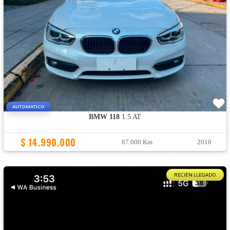
AUTOMATICO
BMW 118
1.5 AT
$ 14.990.000
87.000 Km
2018
RECIÉN LLEGADO