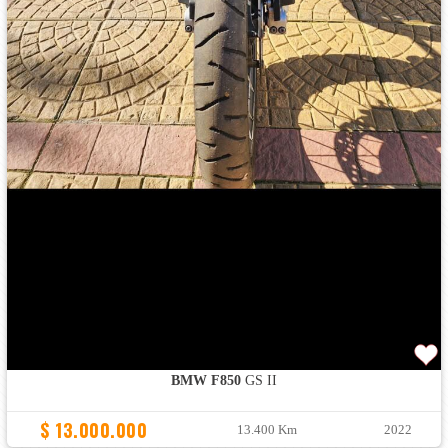
BMW F850
GS II
$ 13.000.000
13.400 Km
2022