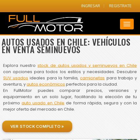
INGRESAR
REGISTRATE
Toggl
naviga
AUTOS USADOS EN CHILE: VEHÍCULOS
EN VENTA SEMINUEVOS
Explora nuestro
stock de autos usados y seminuevos en Chile
con opciones para todos los estilos y necesidades. Descubre
SUV usados
ideales para la familia,
camionetas
para trabajo y
aventura, y
autos económicos
perfectos para la ciudad.
En FullMotor puedes comparar precios, versiones y
equipamiento en un solo lugar, facilitando la elección de tu
próximo
auto usado en Chile
de forma rápida, segura y con la
mejor oferta del mercado en Chile.
VER STOCK COMPLETO »