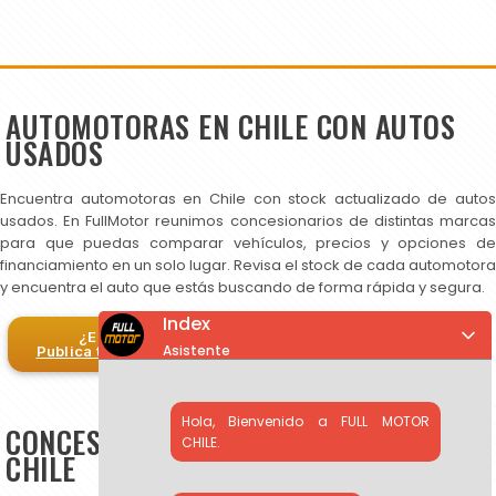
AUTOMOTORAS EN CHILE CON AUTOS
USADOS
Encuentra automotoras en Chile con stock actualizado de autos
usados. En FullMotor reunimos concesionarios de distintas marcas
para que puedas comparar vehículos, precios y opciones de
financiamiento en un solo lugar. Revisa el stock de cada automotora
y encuentra el auto que estás buscando de forma rápida y segura.
Index
¿Eres automotora?
Asistente
Publica tus autos en FullMotor
Hola, Bienvenido a FULL MOTOR
CONCESIONARIOS DE AUTOS USADOS EN
CHILE.
CHILE