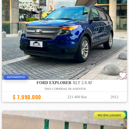
AUTOMATICO
FORD EXPLORER
XLT 2.0 AT
TRES CORRIDAS DE ASIENTOS
$ 7.990.000
221.400 Km
2012
RECIÉN LLEGADO