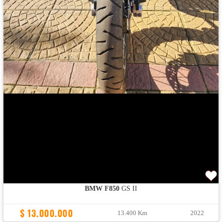
BMW F850
GS II
$ 13.000.000
13.400 Km
2022