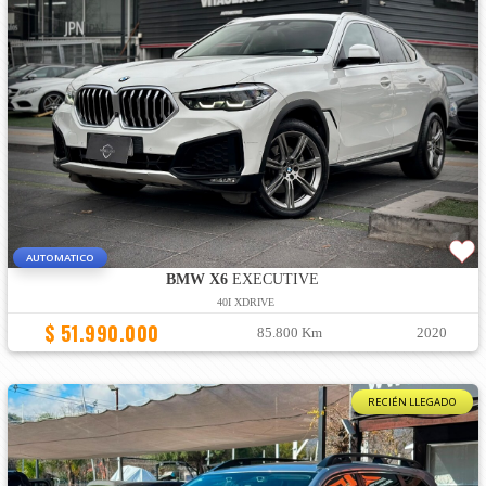
AUTOMATICO
BMW X6
EXECUTIVE
40I XDRIVE
$ 51.990.000
85.800 Km
2020
RECIÉN LLEGADO