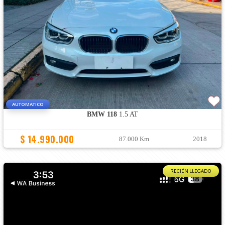
AUTOMATICO
BMW 118
1.5 AT
$ 14.990.000
87.000 Km
2018
RECIÉN LLEGADO