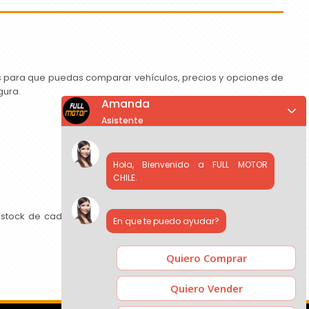
as para que puedas comparar vehículos, precios y opciones de
gura.
Amanda
Asistente
Hola, Bienvenido a FULL MOTOR
CHILE.
 stock de cada concesionario, comparar precios y contactar
En que te puedo ayudar?
Quiero Comprar
Quiero Vender