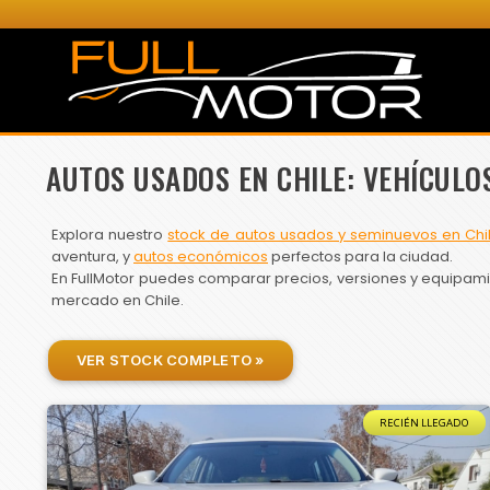
AUTOS USADOS EN CHILE: VEHÍCULO
Explora nuestro
stock de autos usados y seminuevos en Chi
aventura, y
autos económicos
perfectos para la ciudad.
En FullMotor puedes comparar precios, versiones y equipamien
mercado en Chile.
VER STOCK COMPLETO »
RECIÉN LLEGADO