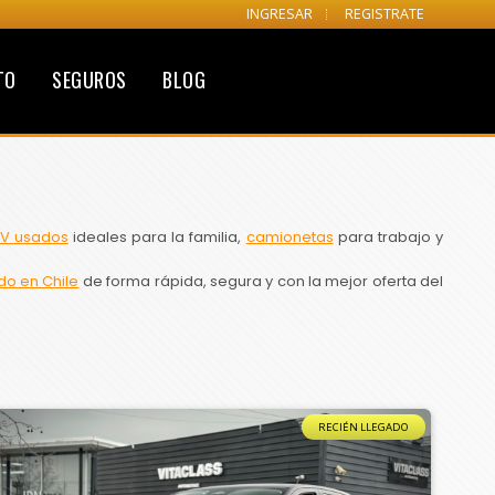
INGRESAR
REGISTRATE
TO
SEGUROS
BLOG
V usados
ideales para la familia,
camionetas
para trabajo y
do en Chile
de forma rápida, segura y con la mejor oferta del
RECIÉN LLEGADO