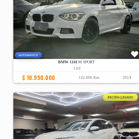
AUTOMATICO
BMW 116I
M SPORT
1.6T
$ 10.990.000
142.000 Km
2014
RECIÉN LLEGADO