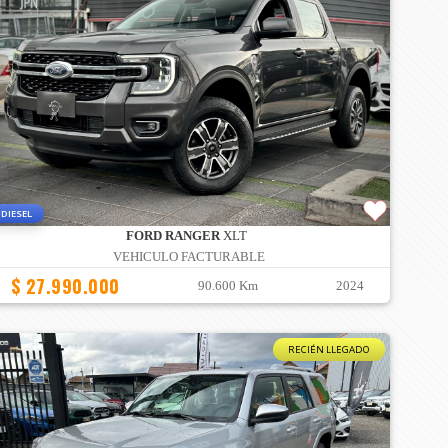
DIESEL
FORD RANGER
XLT
VEHICULO FACTURABLE
$ 27.990.000
90.600 Km
2024
RECIÉN LLEGADO