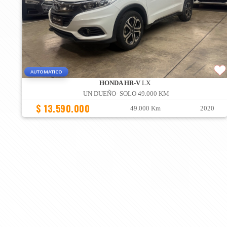
AUTOMATICO
HONDA HR-V
LX
UN DUEÑO- SOLO 49.000 KM
$ 13.590.000
49.000 Km
2020