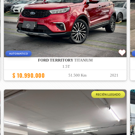
AUTOMATICO
FORD TERRITORY
TITANIUM
1.5T
$ 10.990.000
51.500 Km
2021
RECIÉN LLEGADO