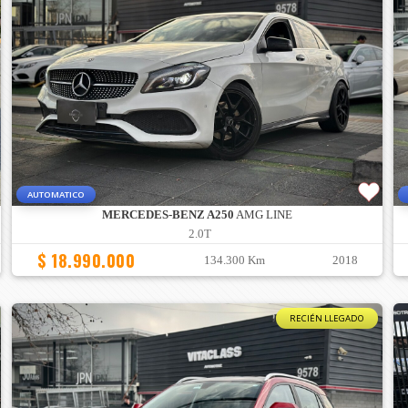
AUTOMATICO
MERCEDES-BENZ A250
AMG LINE
2.0T
$ 18.990.000
134.300 Km
2018
RECIÉN LLEGADO