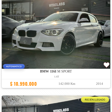
AUTOMATICO
BMW 116I
M SPORT
1.6T
$ 10.990.000
142.000 Km
2014
RECIÉN LLEGADO