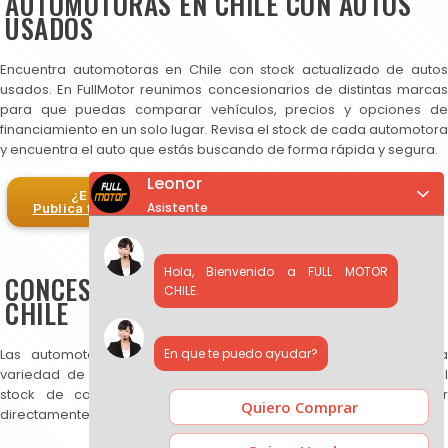
AUTOMOTORAS EN CHILE CON AUTOS
USADOS
Encuentra automotoras en Chile con stock actualizado de autos
usados. En FullMotor reunimos concesionarios de distintas marcas
para que puedas comparar vehículos, precios y opciones de
financiamiento en un solo lugar. Revisa el stock de cada automotora
y encuentra el auto que estás buscando de forma rápida y segura.
Leonor
¿Eres automotora?
Asistente
Publica tus autos en FullMotor
Hola, Bienvenido a FULL MOTOR
CONCESIONARIOS DE AUTOS USADOS EN
CHILE.
CHILE
En que te puedo ayudar?
Las automotoras publicadas en FullMotor ofrecen una amplia
variedad de autos usados, SUV y camionetas. Puedes revisar el
stock de cada concesionario, comparar precios y contactar
Quiero Comprar
directamente para más información.