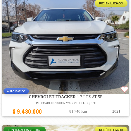
RECIÉN LLEGADO
AUTOMATICO
CHEVROLET TRACKER
1.2 LTZ AT 5P
IMPECABLE STATION WAGON FULL EQUIPO
$ 9.480.000
81.740 Km
2021
CONSIGNACION VIRTUAL
RECIÉN LLEGADO