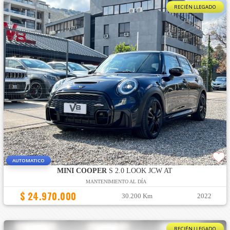
RECIÉN LLEGADO
AUTOMATICO
MINI COOPER
S 2.0 LOOK JCW AT
MANTENIMIENTO AL DÍA
$ 24.970.000
30.200 Km
2022
RECIÉN LLEGADO