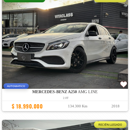
AUTOMATICO
MERCEDES-BENZ A250
AMG LINE
2.0T
$ 18.990.000
134.300 Km
2018
RECIÉN LLEGADO