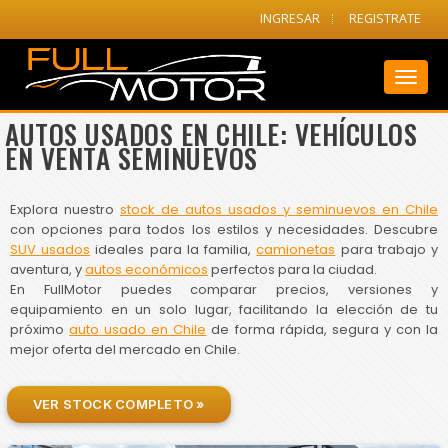
INGRESAR
REGISTRATE
Toggl
naviga
AUTOS USADOS EN CHILE: VEHÍCULOS
EN VENTA SEMINUEVOS
Explora nuestro
stock de autos usados y seminuevos en Chile
con opciones para todos los estilos y necesidades. Descubre
SUV usados
ideales para la familia,
camionetas
para trabajo y
aventura, y
autos económicos
perfectos para la ciudad.
En FullMotor puedes comparar precios, versiones y
equipamiento en un solo lugar, facilitando la elección de tu
próximo
auto usado en Chile
de forma rápida, segura y con la
mejor oferta del mercado en Chile.
VER STOCK COMPLETO »