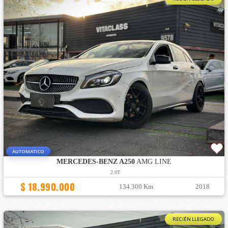
AUTOMATICO
MERCEDES-BENZ A250
AMG LINE
2.0T
$ 18.990.000
134.300 Km
2018
RECIÉN LLEGADO