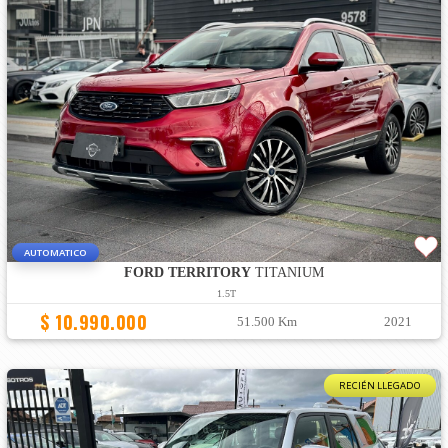
AUTOMATICO
FORD TERRITORY
TITANIUM
1.5T
$ 10.990.000
51.500 Km
2021
RECIÉN LLEGADO