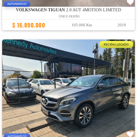
AUTOMATICO
VOLKSWAGEN TIGUAN
2.0 AUT 4MOTION LIMITED
ÚNICO DUEÑO
$ 16.890.000
105.000 Km
2019
RECIÉN LLEGADO
AUTOMATICO