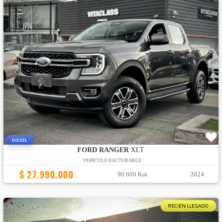
DIESEL
FORD RANGER
XLT
VEHICULO FACTURABLE
$ 27.990.000
90.600 Km
2024
RECIÉN LLEGADO