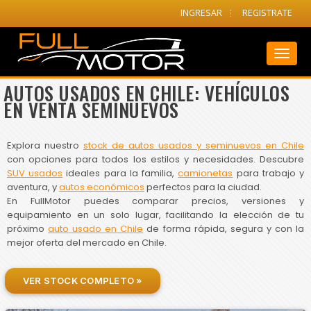
INGRESAR
REGISTRATE
Toggl
naviga
AUTOS USADOS EN CHILE: VEHÍCULOS
EN VENTA SEMINUEVOS
Explora nuestro
stock de autos usados y seminuevos en Chile
con opciones para todos los estilos y necesidades. Descubre
SUV usados
ideales para la familia,
camionetas
para trabajo y
aventura, y
autos económicos
perfectos para la ciudad.
En FullMotor puedes comparar precios, versiones y
equipamiento en un solo lugar, facilitando la elección de tu
próximo
auto usado en Chile
de forma rápida, segura y con la
mejor oferta del mercado en Chile.
VER STOCK COMPLETO »