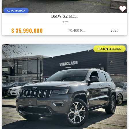
AUTOMATICO
BMW X2
M35I
2.0T
$ 35.990.000
70.400 Km
2020
RECIÉN LLEGADO