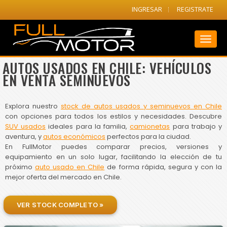
INGRESAR
REGISTRATE
Toggl
naviga
AUTOS USADOS EN CHILE: VEHÍCULOS
EN VENTA SEMINUEVOS
Explora nuestro
stock de autos usados y seminuevos en Chile
con opciones para todos los estilos y necesidades. Descubre
SUV usados
ideales para la familia,
camionetas
para trabajo y
aventura, y
autos económicos
perfectos para la ciudad.
En FullMotor puedes comparar precios, versiones y
equipamiento en un solo lugar, facilitando la elección de tu
próximo
auto usado en Chile
de forma rápida, segura y con la
mejor oferta del mercado en Chile.
VER STOCK COMPLETO »