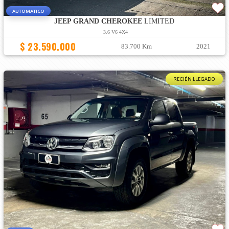
AUTOMATICO
JEEP GRAND CHEROKEE
LIMITED
3.6 V6 4X4
$ 23.590.000
83.700 Km
2021
RECIÉN LLEGADO