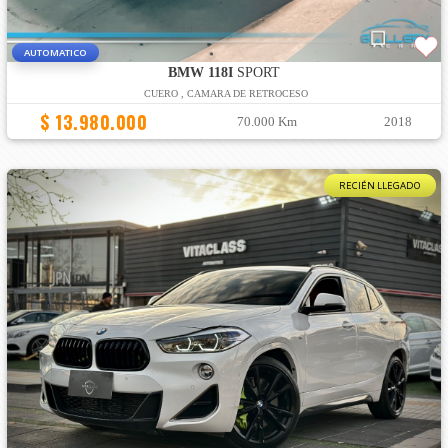
AUTOMATICO
BMW 118I
SPORT
CUERO , CAMARA DE RETROCESO
$ 13.980.000
70.000 Km
2018
RECIÉN LLEGADO