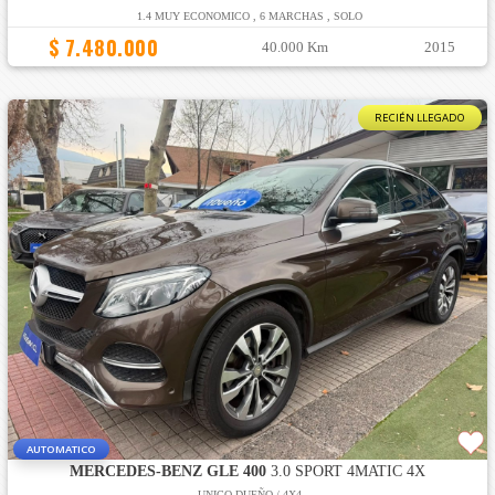
1.4 MUY ECONOMICO , 6 MARCHAS , SOLO
$ 7.480.000
40.000 Km
2015
RECIÉN LLEGADO
AUTOMATICO
MERCEDES-BENZ GLE 400
3.0 SPORT 4MATIC 4X
UNICO DUEÑO / 4X4