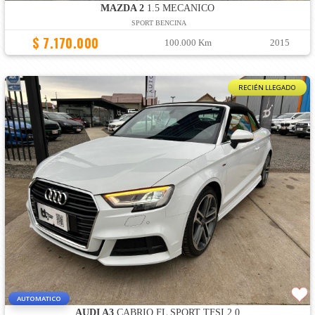
MAZDA 2
1.5 MECANICO
SPORT BENCINA
$ 7.170.000
100.000 Km
2015
RECIÉN LLEGADO
AUTOMATICO
AUDI A3
CABRIO FL SPORT TFSI 2.0