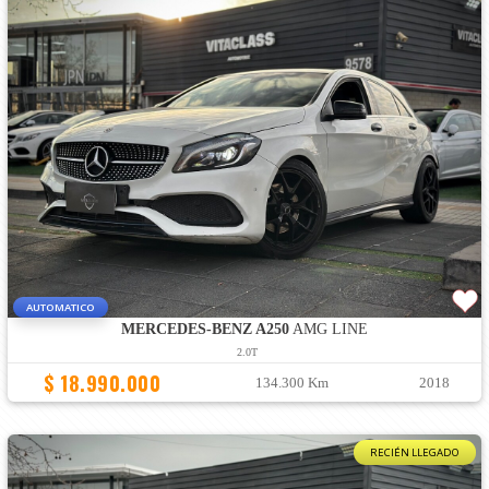
AUTOMATICO
MERCEDES-BENZ A250
AMG LINE
2.0T
$ 18.990.000
134.300 Km
2018
RECIÉN LLEGADO