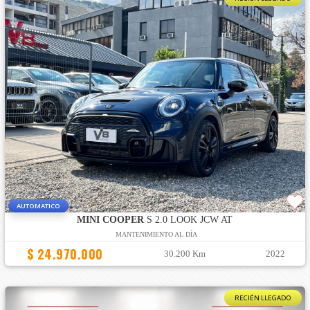
AUTOMATICO
MINI COOPER
S 2.0 LOOK JCW AT
MANTENIMIENTO AL DÍA
$ 24.970.000
30.200 Km
2022
RECIÉN LLEGADO