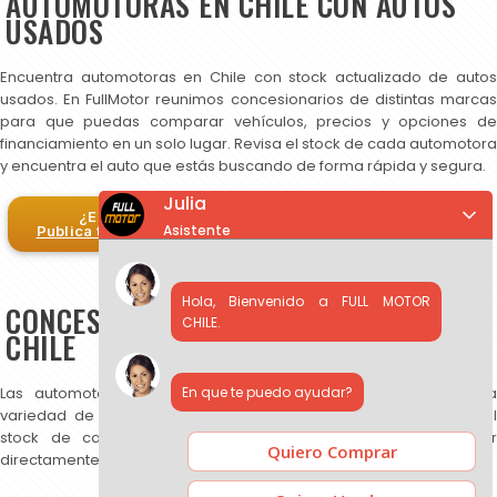
AUTOMOTORAS EN CHILE CON AUTOS
USADOS
Encuentra automotoras en Chile con stock actualizado de autos
usados. En FullMotor reunimos concesionarios de distintas marcas
para que puedas comparar vehículos, precios y opciones de
financiamiento en un solo lugar. Revisa el stock de cada automotora
y encuentra el auto que estás buscando de forma rápida y segura.
Julia
¿Eres automotora?
Asistente
Publica tus autos en FullMotor
Hola, Bienvenido a FULL MOTOR
CONCESIONARIOS DE AUTOS USADOS EN
CHILE.
CHILE
En que te puedo ayudar?
Las automotoras publicadas en FullMotor ofrecen una amplia
variedad de autos usados, SUV y camionetas. Puedes revisar el
stock de cada concesionario, comparar precios y contactar
Quiero Comprar
directamente para más información.