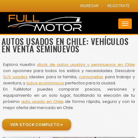
INGRESAR
REGISTRATE
Toggl
naviga
AUTOS USADOS EN CHILE: VEHÍCULOS
EN VENTA SEMINUEVOS
Explora nuestro
stock de autos usados y seminuevos en Chile
con opciones para todos los estilos y necesidades. Descubre
SUV usados
ideales para la familia,
camionetas
para trabajo y
aventura, y
autos económicos
perfectos para la ciudad.
En FullMotor puedes comparar precios, versiones y
equipamiento en un solo lugar, facilitando la elección de tu
próximo
auto usado en Chile
de forma rápida, segura y con la
mejor oferta del mercado en Chile.
VER STOCK COMPLETO »