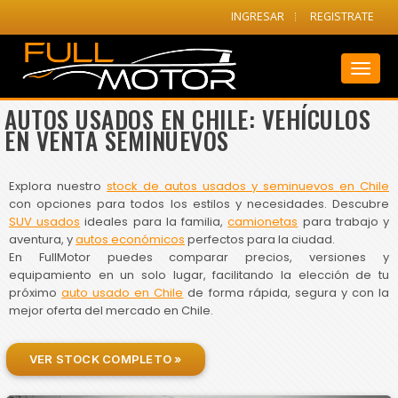
INGRESAR
REGISTRATE
Toggl
naviga
AUTOS USADOS EN CHILE: VEHÍCULOS
EN VENTA SEMINUEVOS
Explora nuestro
stock de autos usados y seminuevos en Chile
con opciones para todos los estilos y necesidades. Descubre
SUV usados
ideales para la familia,
camionetas
para trabajo y
aventura, y
autos económicos
perfectos para la ciudad.
En FullMotor puedes comparar precios, versiones y
equipamiento en un solo lugar, facilitando la elección de tu
próximo
auto usado en Chile
de forma rápida, segura y con la
mejor oferta del mercado en Chile.
VER STOCK COMPLETO »