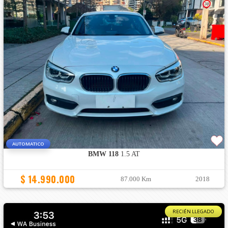
AUTOMATICO
BMW 118
1.5 AT
$ 14.990.000
87.000 Km
2018
RECIÉN LLEGADO