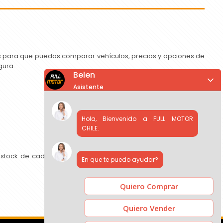
as para que puedas comparar vehículos, precios y opciones de
gura.
Belen
Asistente
Hola, Bienvenido a FULL MOTOR
CHILE.
 stock de cada concesionario, comparar precios y contactar
En que te puedo ayudar?
Quiero Comprar
Quiero Vender