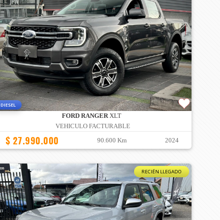
DIESEL
FORD RANGER
XLT
VEHICULO FACTURABLE
$ 27.990.000
90.600 Km
2024
RECIÉN LLEGADO