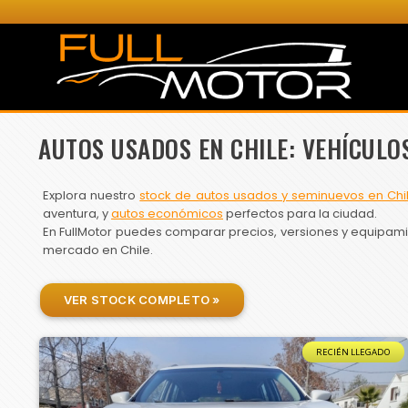
AUTOS USADOS EN CHILE: VEHÍCULO
Explora nuestro
stock de autos usados y seminuevos en Chi
aventura, y
autos económicos
perfectos para la ciudad.
En FullMotor puedes comparar precios, versiones y equipamien
mercado en Chile.
VER STOCK COMPLETO »
RECIÉN LLEGADO