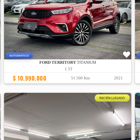
AUTOMATICO
FORD TERRITORY
TITANIUM
1.5T
$ 10.990.000
51.500 Km
2021
RECIÉN LLEGADO