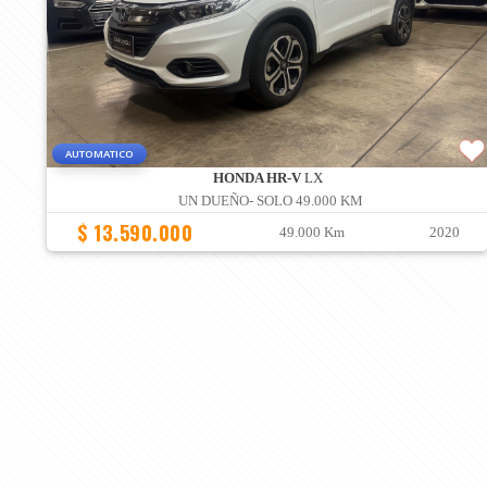
AUTOMATICO
HONDA HR-V
LX
UN DUEÑO- SOLO 49.000 KM
$ 13.590.000
49.000 Km
2020