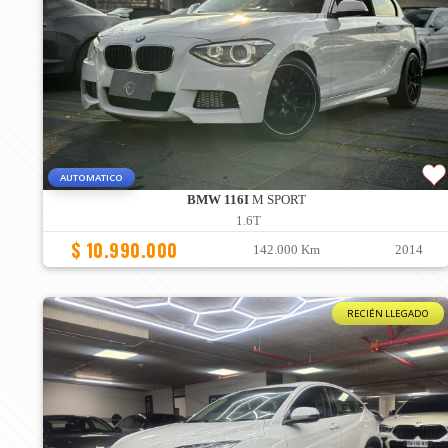
AUTOMATICO
BMW 116I
M SPORT
1.6T
$ 10.990.000
142.000 Km
2014
RECIÉN LLEGADO