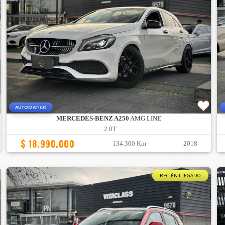
AUTOMATICO
MERCEDES-BENZ A250
AMG LINE
2.0T
$ 18.990.000
134.300 Km
2018
RECIÉN LLEGADO