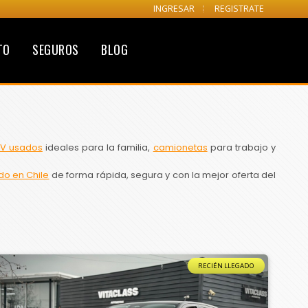
INGRESAR
REGISTRATE
TO
SEGUROS
BLOG
V usados
ideales para la familia,
camionetas
para trabajo y
do en Chile
de forma rápida, segura y con la mejor oferta del
RECIÉN LLEGADO