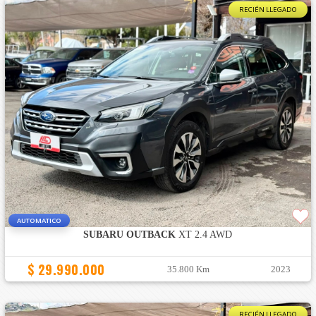
RECIÉN LLEGADO
AUTOMATICO
SUBARU OUTBACK
XT 2.4 AWD
$ 29.990.000
35.800 Km
2023
RECIÉN LLEGADO