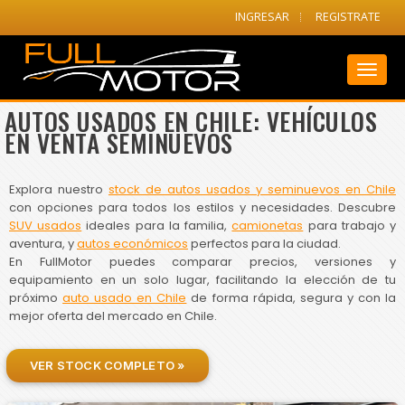
INGRESAR
REGISTRATE
Toggl
naviga
AUTOS USADOS EN CHILE: VEHÍCULOS
EN VENTA SEMINUEVOS
Explora nuestro
stock de autos usados y seminuevos en Chile
con opciones para todos los estilos y necesidades. Descubre
SUV usados
ideales para la familia,
camionetas
para trabajo y
aventura, y
autos económicos
perfectos para la ciudad.
En FullMotor puedes comparar precios, versiones y
equipamiento en un solo lugar, facilitando la elección de tu
próximo
auto usado en Chile
de forma rápida, segura y con la
mejor oferta del mercado en Chile.
VER STOCK COMPLETO »