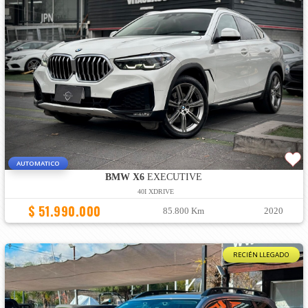
AUTOMATICO
BMW X6
EXECUTIVE
40I XDRIVE
$ 51.990.000
85.800 Km
2020
RECIÉN LLEGADO