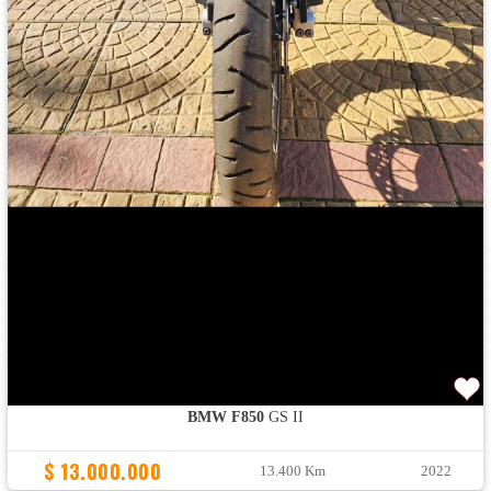
BMW F850
GS II
$ 13.000.000
13.400 Km
2022