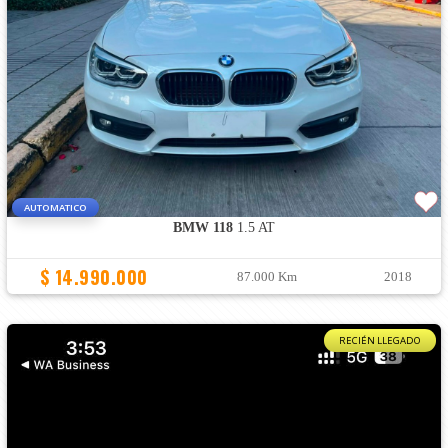
AUTOMATICO
BMW 118
1.5 AT
$ 14.990.000
87.000 Km
2018
RECIÉN LLEGADO