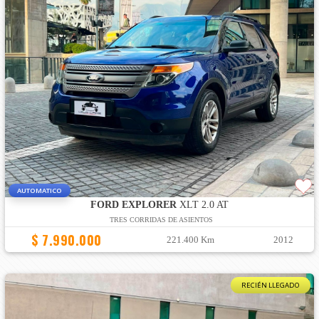
AUTOMATICO
FORD EXPLORER
XLT 2.0 AT
TRES CORRIDAS DE ASIENTOS
$ 7.990.000
221.400 Km
2012
RECIÉN LLEGADO