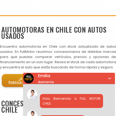
AUTOMOTORAS EN CHILE CON AUTOS
USADOS
Encuentra automotoras en Chile con stock actualizado de autos
usados. En FullMotor reunimos concesionarios de distintas marcas
para que puedas comparar vehículos, precios y opciones de
financiamiento en un solo lugar. Revisa el stock de cada automotora
y encuentra el auto que estás buscando de forma rápida y segura.
Emilia
¿Eres automotora?
Asistente
Publica tus autos en FullMotor
Hola, Bienvenido a FULL MOTOR
CONCESIONARIOS DE AUTOS USADOS EN
CHILE.
CHILE