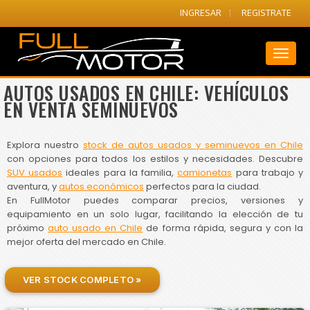
INGRESAR
REGISTRATE
Toggl
naviga
AUTOS USADOS EN CHILE: VEHÍCULOS
EN VENTA SEMINUEVOS
Explora nuestro
stock de autos usados y seminuevos en Chile
con opciones para todos los estilos y necesidades. Descubre
SUV usados
ideales para la familia,
camionetas
para trabajo y
aventura, y
autos económicos
perfectos para la ciudad.
En FullMotor puedes comparar precios, versiones y
equipamiento en un solo lugar, facilitando la elección de tu
próximo
auto usado en Chile
de forma rápida, segura y con la
mejor oferta del mercado en Chile.
VER STOCK COMPLETO »