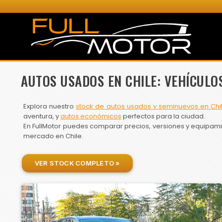
AUTOS USADOS EN CHILE: VEHÍCULO
Explora nuestro
stock de autos usados y seminuevos en Chi
aventura, y
autos económicos
perfectos para la ciudad.
En FullMotor puedes comparar precios, versiones y equipamien
mercado en Chile.
VER STOCK COMPLETO »