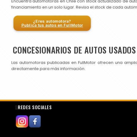
Encuentra automotoras en Chile con stock actualizado de aut
financiamiento en un solo lugar. Revisa el stock de cada auto
¿Eres automotora?
Publica tus autos en FullMotor
CONCESIONARIOS DE AUTOS USADOS 
Las automotoras publicadas en FullMotor ofrecen una ampli
directamente para más información.
REDES SOCIALES