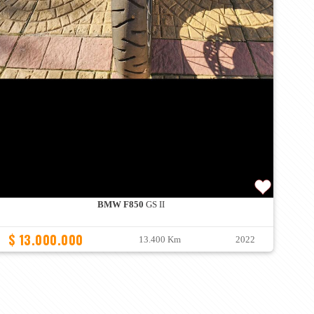
BMW F850
GS II
$ 13.000.000
13.400 Km
2022