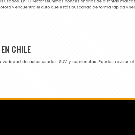
os usados. En FullMotor reunimos concesionarios de distintas marc
motora y encuentra el auto que estás buscando de forma rápida y se
EN CHILE
a variedad de autos usados, SUV y camionetas. Puedes revisar el
SI PUBLICAS EN CHILEAUTOS PRUEBA TAMBIÉN CON NOSOTROS.