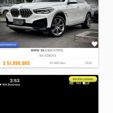
AUTOMATICO
BMW X6
EXECUTIVE
40I XDRIVE
$ 51.990.000
85.800 Km
2020
RECIÉN LLEGADO