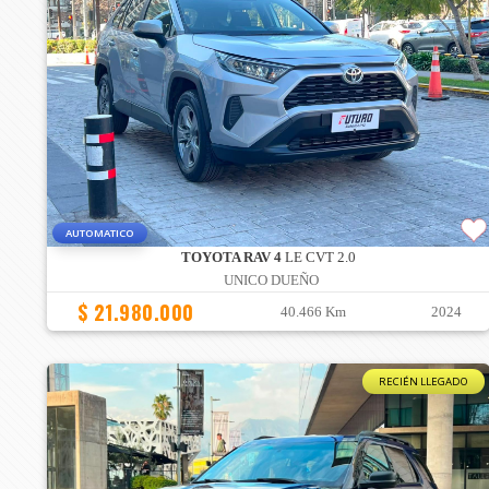
AUTOMATICO
TOYOTA RAV 4
LE CVT 2.0
UNICO DUEÑO
$ 21.980.000
40.466 Km
2024
RECIÉN LLEGADO