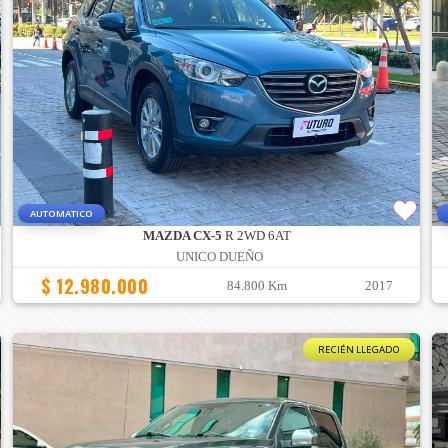
AUTOMATICO
MAZDA CX-5
R 2WD 6AT
UNICO DUEÑO
$ 12.980.000
84.800 Km
2017
RECIÉN LLEGADO