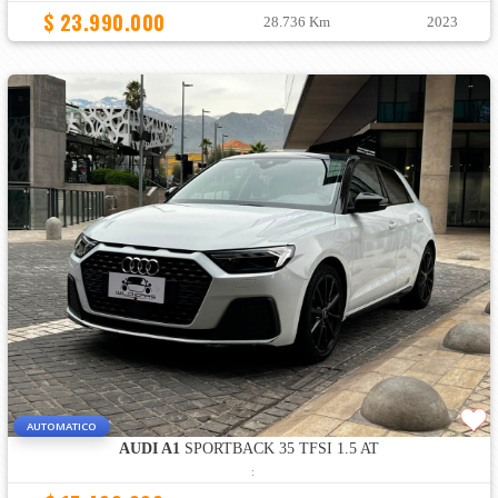
$ 23.990.000
28.736 Km
2023
AUTOMATICO
AUDI A1
SPORTBACK 35 TFSI 1.5 AT
: