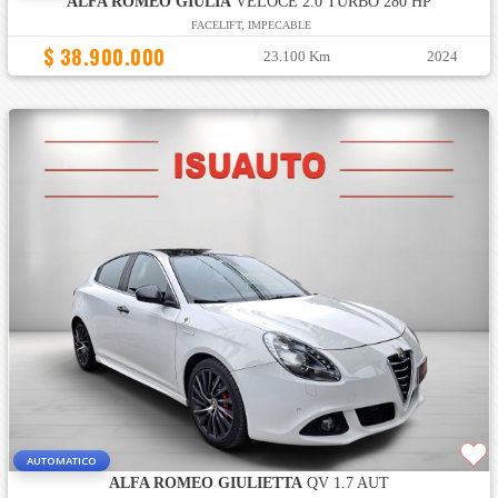
ALFA ROMEO GIULIA
VELOCE 2.0 TURBO 280 HP
FACELIFT, IMPECABLE
$ 38.900.000
23.100 Km
2024
AUTOMATICO
ALFA ROMEO GIULIETTA
QV 1.7 AUT