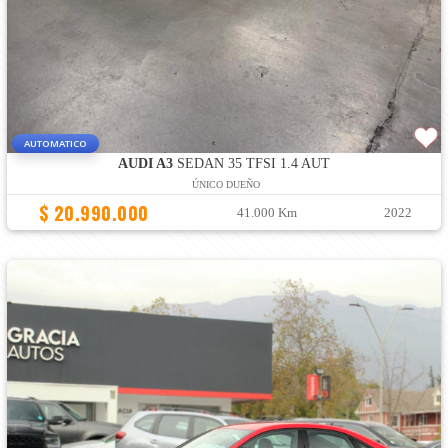
AUTOMATICO
AUDI A3
SEDAN 35 TFSI 1.4 AUT
ÚNICO DUEÑO
$ 20.990.000
41.000 Km
2022