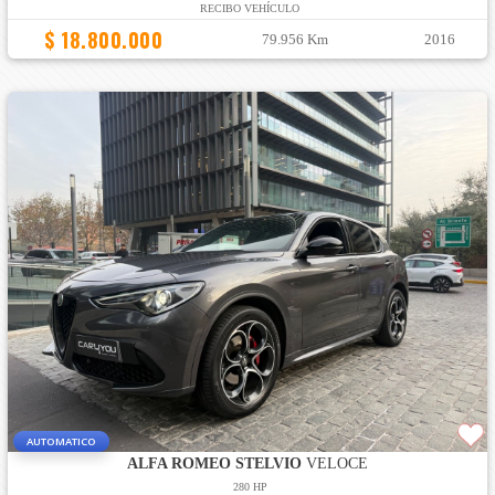
RECIBO VEHÍCULO
$ 18.800.000
79.956 Km
2016
AUTOMATICO
ALFA ROMEO STELVIO
VELOCE
280 HP