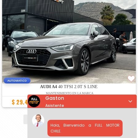
AUTOMATICO
AUDI A4
40 TFSI 2.0T S LINE
MANTENIMIENTO EN LA MARCA
Gaston
$ 29.490.000
26.300 Km
2022
Asistente
«
1
2
3
4
5
6
...
»
Hola, Bienvenido a FULL MOTOR
CHILE.