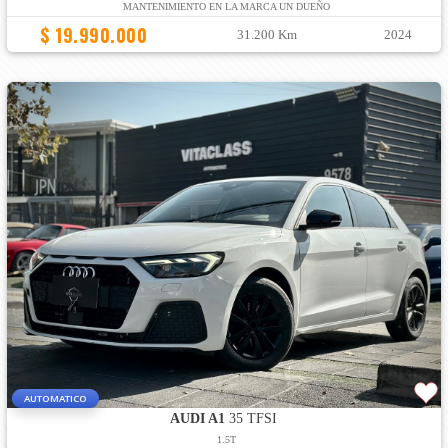
MANTENIMIENTO EN LA MARCA UN DUEÑO
$ 19.990.000
31.200 Km
2024
AUTOMATICO
AUDI A1
35 TFSI
1.5T