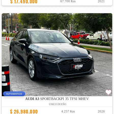
$ 17.490.000
67.700 Km
2021
AUTOMATICO
AUDI A3
SPORTBACKPI 35 TFSI MHEV
UNICO DUEÑO
$ 26.980.000
4.257 Km
2026