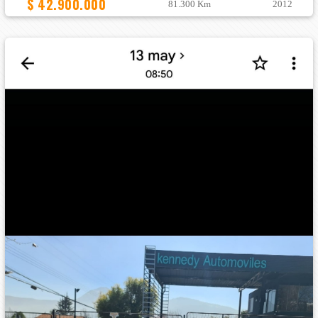
$ 42.900.000
81.300 Km
2012