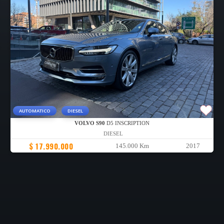
AUTOMATICO
DIESEL
VOLVO S90
D5 INSCRIPTION
DIESEL
$ 17.990.000
145.000 Km
2017