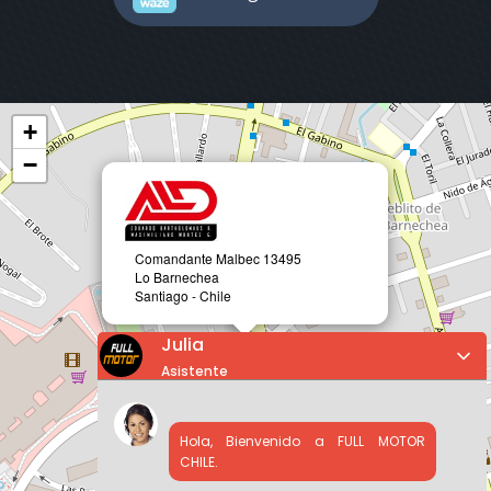
+
−
Comandante Malbec 13495
Lo Barnechea
Santiago - Chile
Julia
Asistente
Hola, Bienvenido a FULL MOTOR
CHILE.