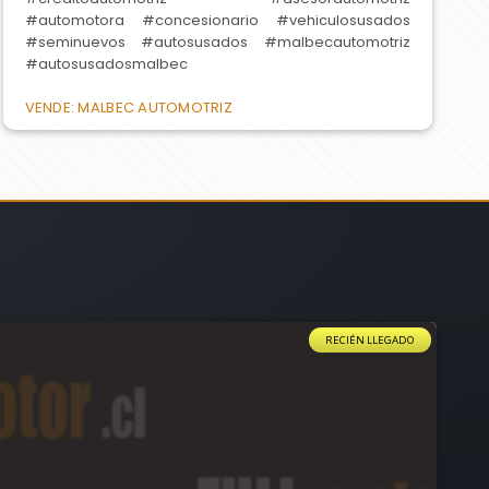
#automotora #concesionario #vehiculosusados
#seminuevos #autosusados #malbecautomotriz
#autosusadosmalbec
VENDE: MALBEC AUTOMOTRIZ
RECIÉN LLEGADO