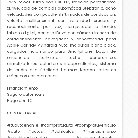
Twin Power Turbo con 306 HP, tracción permanente
xDrive, caja de cambios automática Steptronic, ocho
velocidades con paddle shift, modos de conducción,
volante multifuncional con velocidad crucero y
reconocimiento por voz, computador a bordo,
tablero digital, pantalla iDrive con cámara trasera de
estacionamiento, navegador y conectividad para
Apple CarPlay y Android Auto, molduras piano black,
cargador inalámbrico para Smartphone, botón de
encendido start-stop, techo panorámico,
climatizadores delanteros independientes, sistema
de audio alta fidelidad Harman Kardon, asientos
eléctricos con memorias.
Financiamiento
Seguro automotriz.
Pago con TC
CONTACTAR AL
#tuautoenchile #compratuauto #compratuvehiculo
#auto #autos #vehículos #financiamiento
#creditoautomotriz #asesorautomotriz