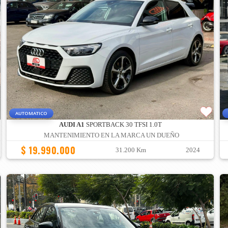
AUTOMATICO
AUDI A1
SPORTBACK 30 TFSI 1.0T
MANTENIMIENTO EN LA MARCA UN DUEÑO
$ 19.990.000
31.200 Km
2024