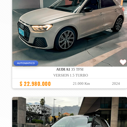
AUTOMATICO
AUDI A1
35 TFSI
VERSION 1.5 TURBO
$ 22.980.000
21.000 Km
2024