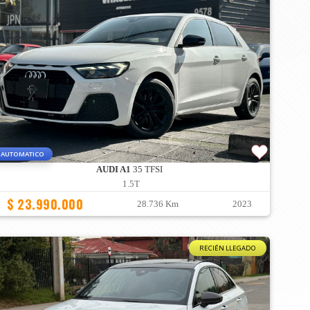
AUTOMATICO
AUDI A1
35 TFSI
1.5T
$ 23.990.000
28.736 Km
2023
RECIÉN LLEGADO