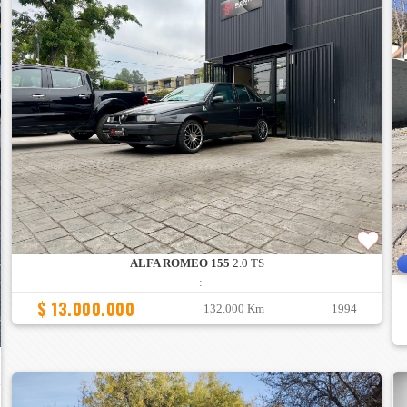
ALFA ROMEO 155
2.0 TS
:
$ 13.000.000
132.000 Km
1994