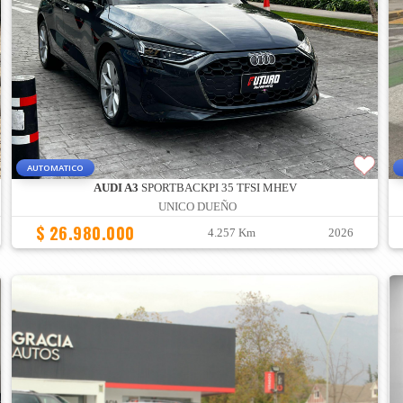
AUTOMATICO
AUDI A3
SPORTBACKPI 35 TFSI MHEV
UNICO DUEÑO
$ 26.980.000
4.257 Km
2026