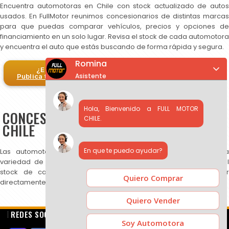
Encuentra automotoras en Chile con stock actualizado de autos
usados. En FullMotor reunimos concesionarios de distintas marcas
para que puedas comparar vehículos, precios y opciones de
financiamiento en un solo lugar. Revisa el stock de cada automotora
y encuentra el auto que estás buscando de forma rápida y segura.
Romina
¿Eres automotora?
Asistente
Publica tus autos en FullMotor
Hola, Bienvenido a FULL MOTOR
CONCESIONARIOS DE AUTOS USADOS EN
CHILE.
CHILE
En que te puedo ayudar?
Las automotoras publicadas en FullMotor ofrecen una amplia
variedad de autos usados, SUV y camionetas. Puedes revisar el
stock de cada concesionario, comparar precios y contactar
Quiero Comprar
directamente para más información.
Quiero Vender
REDES SOCIALES
Soy Automotora