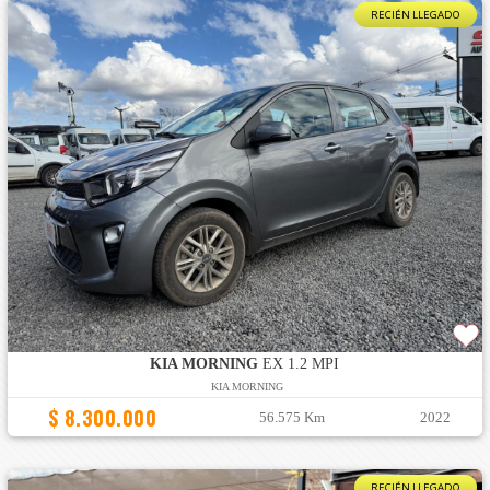
RECIÉN LLEGADO
KIA MORNING
EX 1.2 MPI
KIA MORNING
$ 8.300.000
56.575 Km
2022
RECIÉN LLEGADO