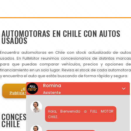
AUTOMOTORAS EN CHILE CON AUTOS
USADOS
Encuentra automotoras en Chile con stock actualizado de autos
usados. En FullMotor reunimos concesionarios de distintas marcas
para que puedas comparar vehículos, precios y opciones de
financiamiento en un solo lugar. Revisa el stock de cada automotora
y encuentra el auto que estás buscando de forma rápida y segura.
Romina
¿Eres automotora?
Asistente
Publica tus autos en FullMotor
Hola, Bienvenido a FULL MOTOR
CONCESIONARIOS DE AUTOS USADOS EN
CHILE.
CHILE