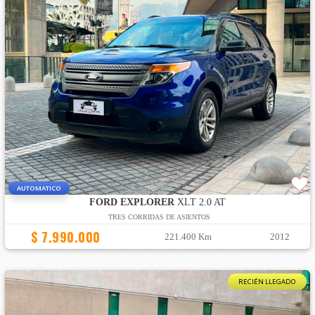
AUTOMATICO
FORD EXPLORER
XLT 2.0 AT
TRES CORRIDAS DE ASIENTOS
$ 7.990.000
221.400 Km
2012
RECIÉN LLEGADO