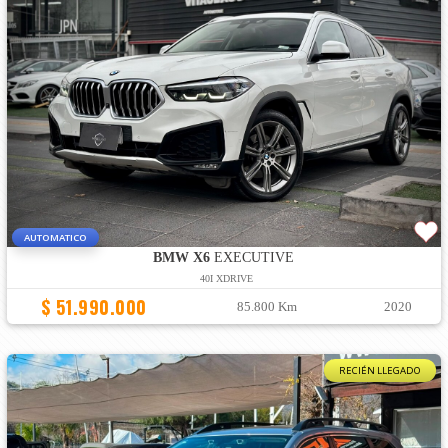
AUTOMATICO
BMW X6
EXECUTIVE
40I XDRIVE
$ 51.990.000
85.800 Km
2020
RECIÉN LLEGADO