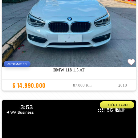
AUTOMATICO
BMW 118
1.5 AT
$ 14.990.000
87.000 Km
2018
RECIÉN LLEGADO