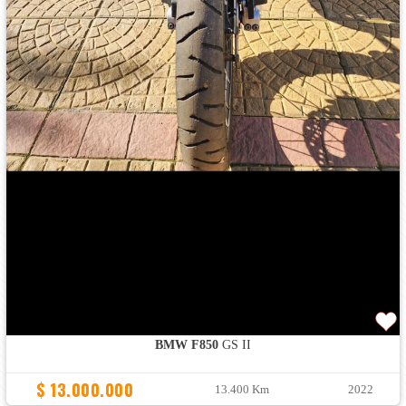
BMW F850
GS II
$ 13.000.000
13.400 Km
2022