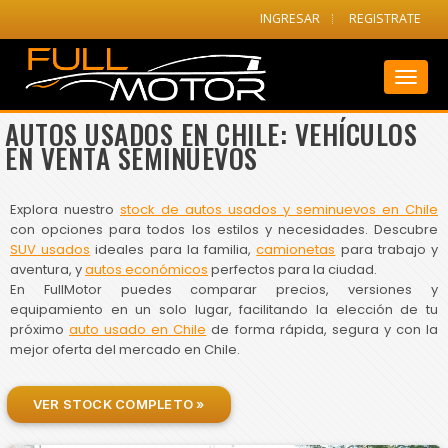
INGRESAR
REGISTRATE
Toggl
naviga
AUTOS USADOS EN CHILE: VEHÍCULOS
EN VENTA SEMINUEVOS
Explora nuestro
stock de autos usados y seminuevos en Chile
con opciones para todos los estilos y necesidades. Descubre
SUV usados
ideales para la familia,
camionetas
para trabajo y
aventura, y
autos económicos
perfectos para la ciudad.
En FullMotor puedes comparar precios, versiones y
equipamiento en un solo lugar, facilitando la elección de tu
próximo
auto usado en Chile
de forma rápida, segura y con la
mejor oferta del mercado en Chile.
VER STOCK COMPLETO »