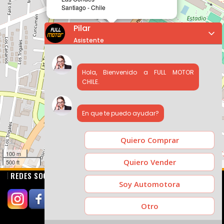
Santiago - Chile
Pilar
Asistente
Hola, Bienvenido a FULL MOTOR
CHILE.
En que te puedo ayudar?
Quiero Comprar
100 m
Quiero Vender
500 ft
Leaflet
|
FullMotor.cl
REDES SOCIALES
Soy Automotora
Otro
SI PUBLICAS EN CHILEAUTOS PRUEBA TAMBIÉN CON NOSOTROS.