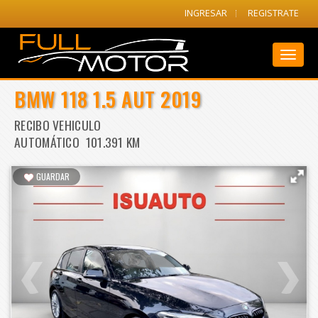
INGRESAR
REGISTRATE
Toggl
naviga
BMW 118 1.5 AUT 2019
RECIBO VEHICULO
AUTOMÁTICO 101.391 KM
GUARDAR