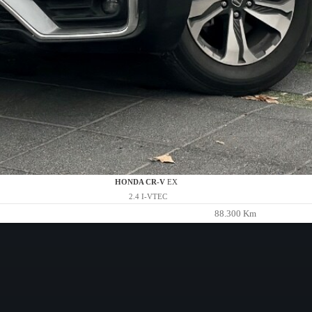
HONDA CR-V
EX
2.4 I-VTEC
88.300 Km