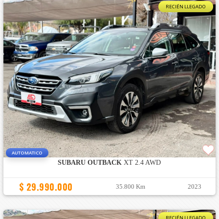
RECIÉN LLEGADO
AUTOMATICO
SUBARU OUTBACK
XT 2.4 AWD
$ 29.990.000
35.800 Km
2023
RECIÉN LLEGADO