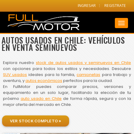
INGRESAR
REGISTRATE
Toggl
naviga
AUTOS USADOS EN CHILE: VEHÍCULOS
EN VENTA SEMINUEVOS
Explora nuestro
stock de autos usados y seminuevos en Chile
con opciones para todos los estilos y necesidades. Descubre
SUV usados
ideales para la familia,
camionetas
para trabajo y
aventura, y
autos económicos
perfectos para la ciudad.
En FullMotor puedes comparar precios, versiones y
equipamiento en un solo lugar, facilitando la elección de tu
próximo
auto usado en Chile
de forma rápida, segura y con la
mejor oferta del mercado en Chile.
VER STOCK COMPLETO »