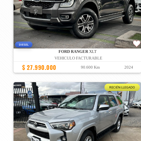
DIESEL
FORD RANGER
XLT
VEHICULO FACTURABLE
$ 27.990.000
90.600 Km
2024
RECIÉN LLEGADO