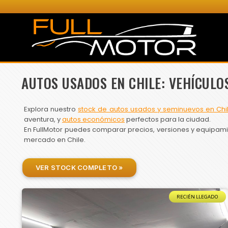
AUTOS USADOS EN CHILE: VEHÍCULO
Explora nuestro
stock de autos usados y seminuevos en Chi
aventura, y
autos económicos
perfectos para la ciudad.
En FullMotor puedes comparar precios, versiones y equipamien
mercado en Chile.
VER STOCK COMPLETO »
RECIÉN LLEGADO