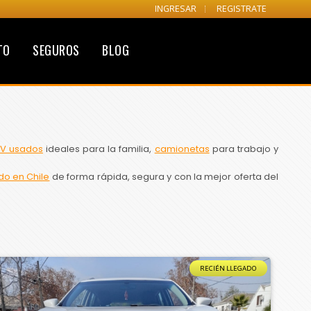
INGRESAR
REGISTRATE
TO
SEGUROS
BLOG
V usados
ideales para la familia,
camionetas
para trabajo y
do en Chile
de forma rápida, segura y con la mejor oferta del
RECIÉN LLEGADO