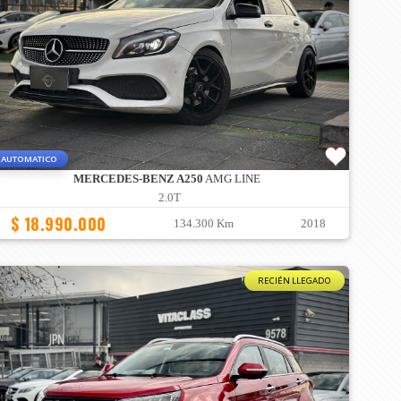
AUTOMATICO
MERCEDES-BENZ A250
AMG LINE
2.0T
$ 18.990.000
134.300 Km
2018
RECIÉN LLEGADO