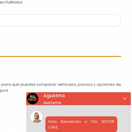
n FullMotor.
as para que puedas comparar vehículos, precios y opciones de
gura.
Agustina
Asistente
Hola, Bienvenido a FULL MOTOR
CHILE.