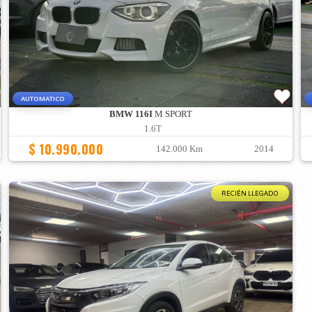
AUTOMATICO
BMW 116I
M SPORT
1.6T
$ 10.990.000
142.000 Km
2014
RECIÉN LLEGADO