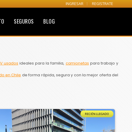
INGRESAR
REGISTRATE
TO
SEGUROS
BLOG
V usados
ideales para la familia,
camionetas
para trabajo y
do en Chile
de forma rápida, segura y con la mejor oferta del
RECIÉN LLEGADO