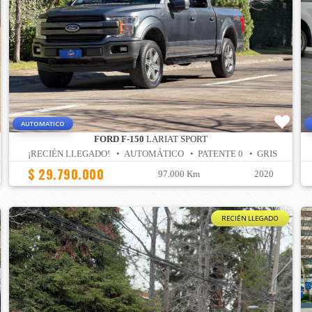
AUTOMATICO
FORD F-150
LARIAT SPORT
¡RECIÉN LLEGADO! • AUTOMÁTICO • PATENTE 0 • GRIS
$ 29.790.000
97.000 Km
2020
RECIÉN LLEGADO