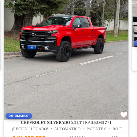
AUTOMATICO
CHEVROLET SILVERADO
5.3 LT TRAILBOSS Z71
¡RECIÉN LLEGADO! • AUTOMÁTICO • PATENTE 0 • ROJO