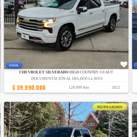
DIESEL
CHEVROLET SILVERADO
HIGH COUNTRY 3.0 AUT
DOCUMENTACIÓN AL DIA,DOS LLAVES
$ 39.990.000
128.000 Km
2022
RECIÉN LLEGADO