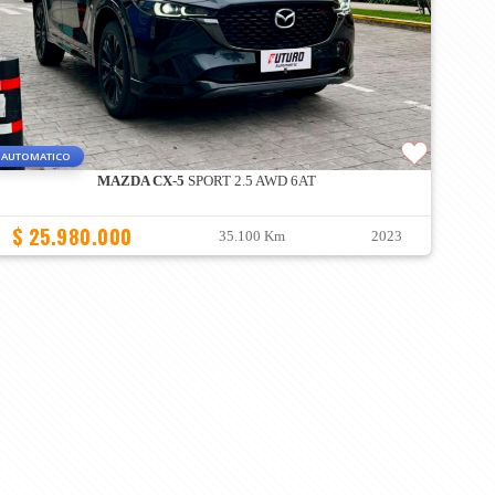
AUTOMATICO
MAZDA CX-5
SPORT 2.5 AWD 6AT
$ 25.980.000
35.100 Km
2023