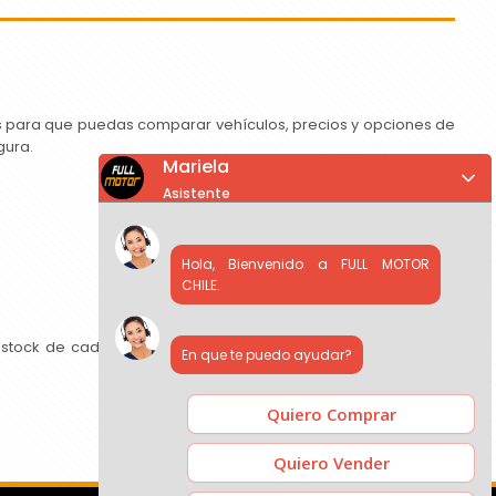
as para que puedas comparar vehículos, precios y opciones de
gura.
Mariela
Asistente
Hola, Bienvenido a FULL MOTOR
CHILE.
 stock de cada concesionario, comparar precios y contactar
En que te puedo ayudar?
Quiero Comprar
Quiero Vender