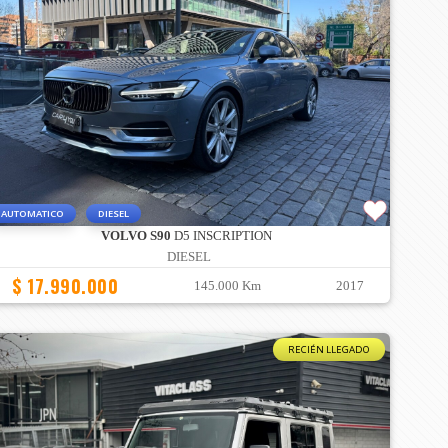
AUTOMATICO
DIESEL
VOLVO S90
D5 INSCRIPTION
DIESEL
$ 17.990.000
145.000 Km
2017
RECIÉN LLEGADO