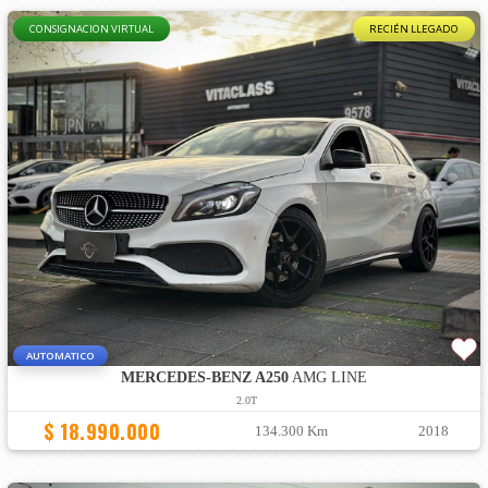
CONSIGNACION VIRTUAL
RECIÉN LLEGADO
AUTOMATICO
MERCEDES-BENZ A250
AMG LINE
2.0T
$ 18.990.000
134.300 Km
2018