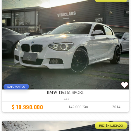
AUTOMATICO
BMW 116I
M SPORT
1.6T
$ 10.990.000
142.000 Km
2014
RECIÉN LLEGADO