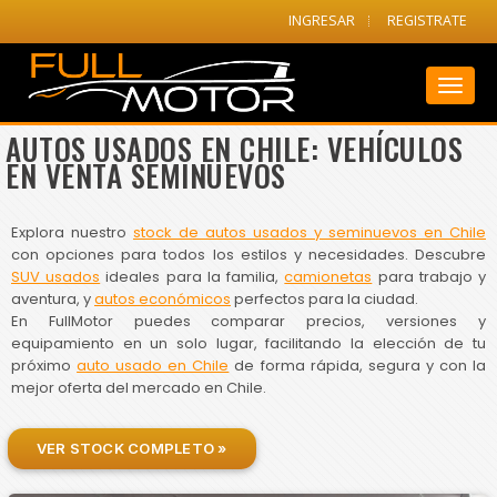
INGRESAR
REGISTRATE
Toggl
naviga
AUTOS USADOS EN CHILE: VEHÍCULOS
EN VENTA SEMINUEVOS
Explora nuestro
stock de autos usados y seminuevos en Chile
con opciones para todos los estilos y necesidades. Descubre
SUV usados
ideales para la familia,
camionetas
para trabajo y
aventura, y
autos económicos
perfectos para la ciudad.
En FullMotor puedes comparar precios, versiones y
equipamiento en un solo lugar, facilitando la elección de tu
próximo
auto usado en Chile
de forma rápida, segura y con la
mejor oferta del mercado en Chile.
VER STOCK COMPLETO »