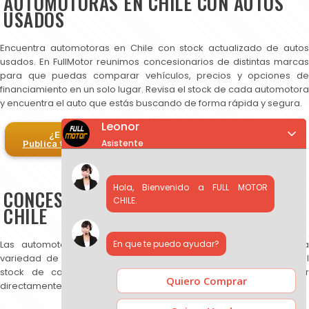
AUTOMOTORAS EN CHILE CON AUTOS
USADOS
Encuentra automotoras en Chile con stock actualizado de autos
usados. En FullMotor reunimos concesionarios de distintas marcas
para que puedas comparar vehículos, precios y opciones de
financiamiento en un solo lugar. Revisa el stock de cada automotora
y encuentra el auto que estás buscando de forma rápida y segura.
Leonor
¿Eres automotora?
Asistente
Publica tus autos en FullMotor
Hola, Bienvenido a FULL MOTOR
CONCESIONARIOS DE AUTOS USADOS EN
CHILE.
CHILE
En que te puedo ayudar?
Las automotoras publicadas en FullMotor ofrecen una amplia
variedad de autos usados, SUV y camionetas. Puedes revisar el
stock de cada concesionario, comparar precios y contactar
Quiero Comprar
directamente para más información.