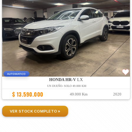
AUTOMATICO
HONDA HR-V
LX
UN DUEÑO- SOLO 49.000 KM
$ 13.590.000
49.000 Km
2020
VER STOCK COMPLETO »