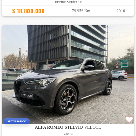
RECIBO VEHÍCULO
$ 18.800.000
79.956 Km
2016
AUTOMATICO
ALFA ROMEO STELVIO
VELOCE
280 HP