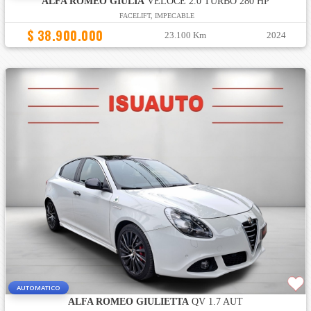
ALFA ROMEO GIULIA
VELOCE 2.0 TURBO 280 HP
FACELIFT, IMPECABLE
$ 38.900.000
23.100 Km
2024
AUTOMATICO
ALFA ROMEO GIULIETTA
QV 1.7 AUT