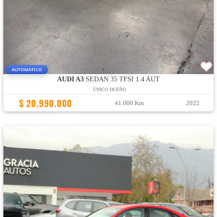
AUTOMATICO
AUDI A3
SEDAN 35 TFSI 1.4 AUT
ÚNICO DUEÑO
$ 20.990.000
41.000 Km
2022