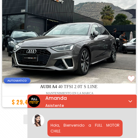
AUTOMATICO
AUDI A4
40 TFSI 2.0T S LINE
MANTENIMIENTO EN LA MARCA
Amanda
$ 29.490.000
26.300 Km
2022
Asistente
«
1
2
3
4
5
6
...
»
Hola, Bienvenido a FULL MOTOR
CHILE.