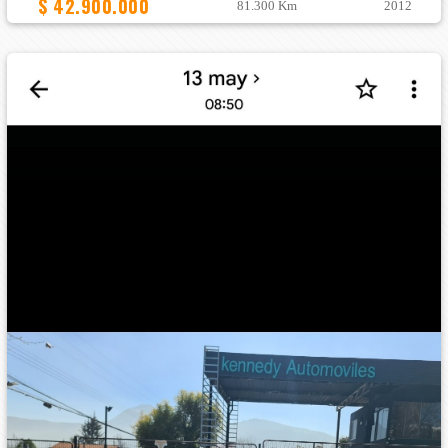
$ 42.900.000
81.300 Km
2012