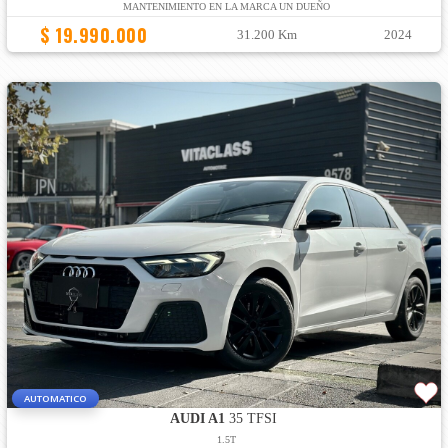
MANTENIMIENTO EN LA MARCA UN DUEÑO
$ 19.990.000
31.200 Km
2024
AUTOMATICO
AUDI A1
35 TFSI
1.5T