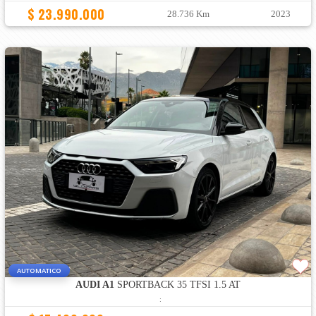
$ 23.990.000
28.736 Km
2023
AUTOMATICO
AUDI A1
SPORTBACK 35 TFSI 1.5 AT
: