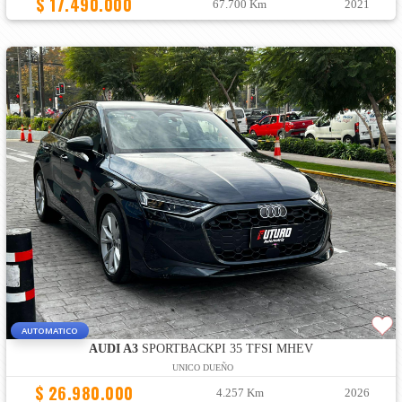
$ 17.490.000
67.700 Km
2021
AUTOMATICO
AUDI A3
SPORTBACKPI 35 TFSI MHEV
UNICO DUEÑO
$ 26.980.000
4.257 Km
2026